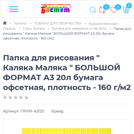
0
0
0
Каталог
ТОВАРЫ ДЛЯ ТВОРЧЕСТВА
Художественные
товары
Спец. бумага
Бумага для акварели и пастели
Папка для
рисования " Каляка Маляка " БОЛЬШОЙ ФОРМАТ А3 20л бумага
офсетная, плотность - 160 г/м2
Папка для рисования "
Каляка Маляка " БОЛЬШОЙ
ФОРМАТ А3 20л бумага
офсетная, плотность - 160 г/м2
Артикул:
ПРКМ-А3/20
Бренд: