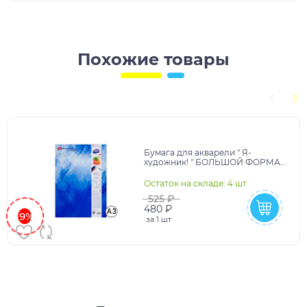
Похожие товары
Бумага для акварели " Я-
художник! " БОЛЬШОЙ ФОРМАТ
А3 20л акварельная бумага,
плотность - 200г/м2
Остаток на складе: 4 шт
525 ₽
480 ₽
-9%
за
1 шт