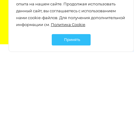
опыта на нашем сайте. Продолжая использовать
Подпишитесь на нашу рассылку
данный сайт, вы соглашаетесь с использованием
узнавайте о скидках и акциях самые первые!
нами cookie-файлов. Для получения дополнительной
информации см.
Политика Cookie
.
Принять
Мы в социальных сетях:
Политика обработки персональных данных
Политика обработки файлов Cookie
Политика конфиденциальности
Контакты