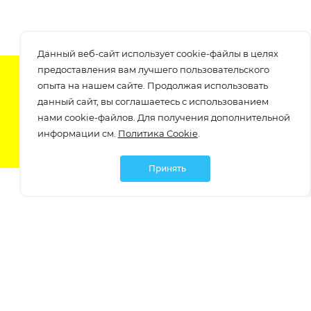
Данный веб-сайт использует cookie-файлы в целях
предоставления вам лучшего пользовательского
Подпишитесь на нашу рассылку
опыта на нашем сайте. Продолжая использовать
узнавайте о скидках и акциях самые первые!
данный сайт, вы соглашаетесь с использованием
нами cookie-файлов. Для получения дополнительной
информации см.
Политика Cookie
.
Принять
Мы в социальных сетях:
Политика обработки персональных данных
Политика обработки файлов Cookie