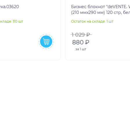
ука.03620
Бизнес блокнот "deVENTE. W
(210 ммx290 мм) 120 стр, бе
бумага 70 г/м² в клетку с з
кладе: 110 шт
Остаток на складе: 1 шт
1 029 ₽
880 ₽
за
1 шт