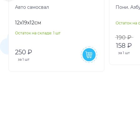
Авто самосвал
Пони. Азб
12х19х12см
Остаток на с
Остаток на складе: 1 шт
190 ₽
158 ₽
250 ₽
за
1 шт
за
1 шт