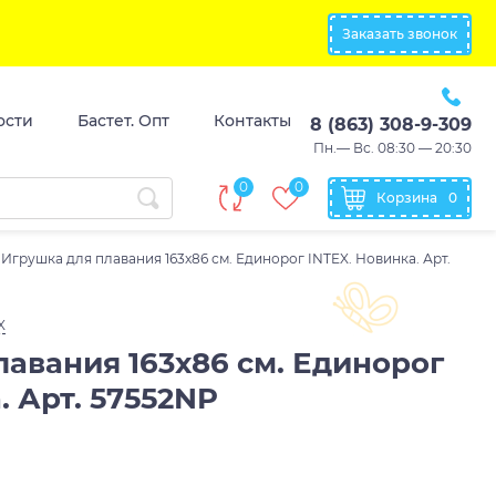
Заказать звонок
ости
Бастет. Опт
Контакты
8 (863) 308-9-309
Пн.— Вс. 08:30 — 20:30
0
0
Корзина
0
Игрушка для плавания 163x86 см. Единорог INTEX. Новинка. Арт.
X
авания 163x86 см. Единорог
. Арт. 57552NP