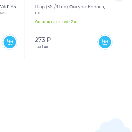
ild" A4
Шар (36''/91 см) Фигура, Корова, 1
лая
шт.
олотым с
Остаток на складе: 2 шт
О
273 ₽
за
1 шт