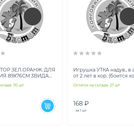
ТОР ЗЕЛ.ОРАНЖ. ДЛЯ
Игрушка УТКА надув., в а
89Х76СМ 3ВИДА
от 2 лет в кор. (боится х
кор.36шт
кладе: 110 шт
Остаток на складе: 27 шт
168 ₽
за
1 шт