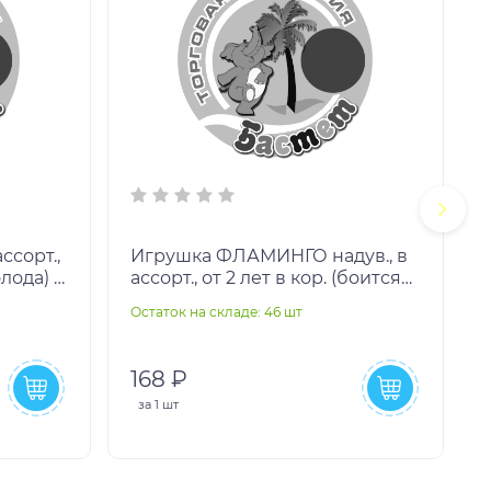
ссорт.,
Игрушка ФЛАМИНГО надув., в
олода) в
ассорт., от 2 лет в кор. (боится
холода) в кор.36шт
Остаток на складе: 46 шт
О
168 ₽
за
1 шт