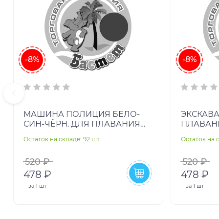
-8%
-8%
МАШИНА ПОЛИЦИЯ БЕЛО-
ЭКСКАВА
СИН-ЧЁРН. ДЛЯ ПЛАВАНИЯ
ПЛАВАНИЯ 
89Х76СМ 3ВИДА ВН:59586
ВН:59586
Остаток на складе: 92 шт
Остаток на с
520 ₽
520 ₽
478 ₽
478 ₽
за
1 шт
за
1 шт