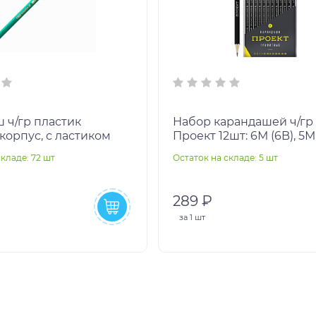
 ч/гр пластик
Набор карандашей ч/гр 
корпус, с ластиком
Проект 12шт: 6М (6B), 5М 
4М (4B), 3М (3B), 2М (2B), 
складе: 72 шт
Остаток на складе: 5 шт
ТМ (H
289 ₽
за
1 шт