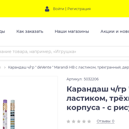
Войти
Регистрация
ды
Как заказать
Наши магазины
Акции и нов
и
Карандаш ч/гр " deVente " Marandi HB с ластиком, трёхгранный, де
Артикул:
5032206
Карандаш ч/гр 
ластиком, трё
корпуса - с ри
Отзывы: 0