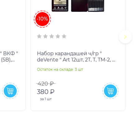
-10%
" ВКФ "
Набор карандашей ч/гр "
(5B),
deVente " Art 12шт, 2Т, Т, ТМ-2, М,
М (B),
2М, 3М, 4М, 5М, 6М, 7М, 8М,
Остаток на складе: 3 шт
О
шестигранный
420 ₽
380 ₽
за
1 шт