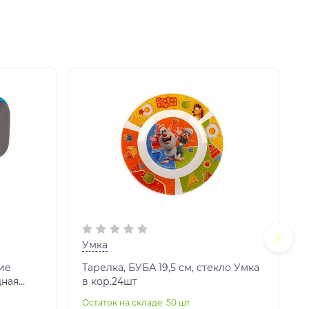
Умка
ние
Тарелка, БУБА 19,5 см, стекло Умка
дная
в кор.24шт
ация,
Остаток на складе: 50 шт
О