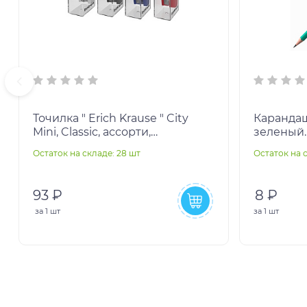
Точилка " Erich Krause " City
Карандаш
Mini, Classic, ассорти,
зеленый.
пластиковая, одно отверстие, c
Остаток на складе: 28 шт
Остаток на 
контейнером, в
93 ₽
8 ₽
за
1 шт
за
1 шт