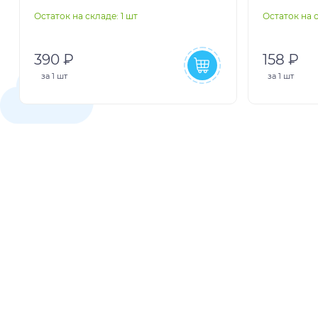
Остаток на складе: 1 шт
Остаток на с
390 ₽
158 ₽
за
1 шт
за
1 шт