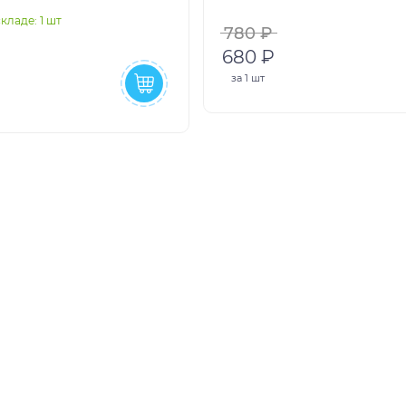
кладе: 1 шт
780 ₽
680 ₽
за
1 шт