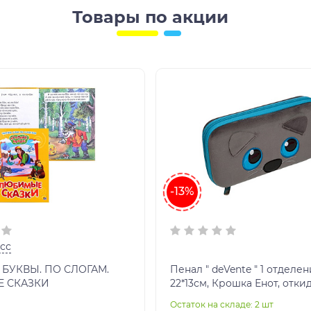
Товары по акции
-13%
сс
БУКВЫ. ПО СЛОГАМ.
Пенал " deVente " 1 отделе
 СКАЗКИ
22*13см, Крошка Енот, отки
планка, на молнии, апплик
Остаток на складе: 2 шт
EVA