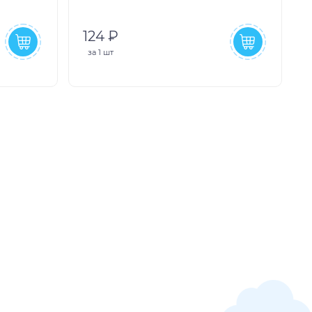
124 ₽
за
1 шт