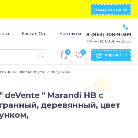
Заказать звонок
ости
Бастет. Опт
Контакты
8 (863) 308-9-309
Пн.— Вс. 08:30 — 20:30
0
0
Корзина
0
ревянный, цвет корпуса - с рисунком,
" deVente " Marandi HB с
хгранный, деревянный, цвет
сунком,