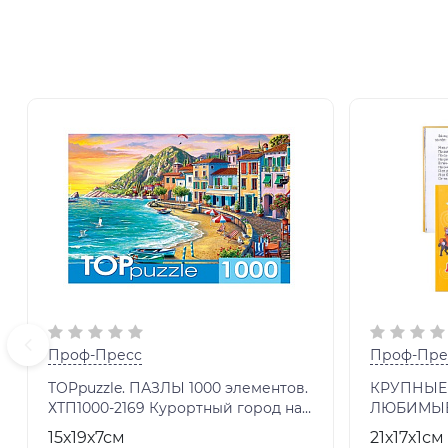
Проф-Пресс
Проф-Пре
TOPpuzzle. ПАЗЛЫ 1000 элементов.
КРУПНЫЕ 
ХТП1000-2169 Курортный город на
ЛЮБИМЫЕ
закате
15х19х7см
21х17х1см