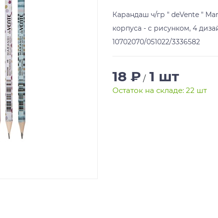
Карандаш ч/гр " deVente " M
корпуса - с рисунком, 4 диза
10702070/051022/3336582
18 ₽
1 шт
/
Остаток на складе: 22 шт