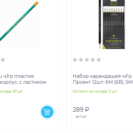
 ч/гр пластик
Набор карандашей ч/гр 
корпус, с ластиком
Проект 12шт: 6М (6B), 5М 
4М (4B), 3М (3B), 2М (2B), 
кладе: 81 шт
Остаток на складе: 5 шт
ТМ (H
289 ₽
за
1 шт