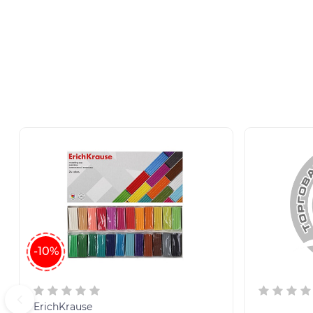
-10%
ErichKrause