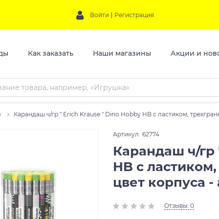
Войти
Регистрация
ды
Как заказать
Наши магазины
Акции и нов
и
Карандаш ч/гр " Erich Krause " Dino Hobby HB с ластиком, трехгран
Артикул:
62774
Карандаш ч/гр "
HB с ластиком,
цвет корпуса - 
Отзывы: 0