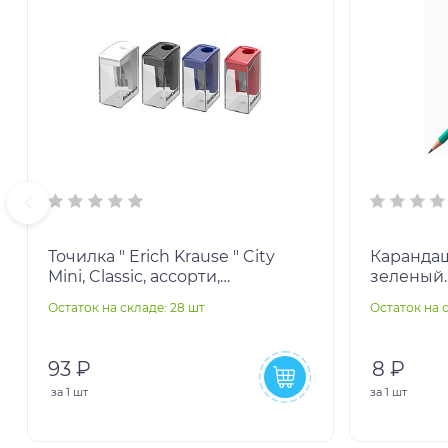
Точилка " Erich Krause " City
Карандаш
Mini, Classic, ассорти,
зеленый.
пластиковая, одно отверстие, c
Остаток на складе: 28 шт
Остаток на с
контейнером, в
93 ₽
8 ₽
за
1 шт
за
1 шт