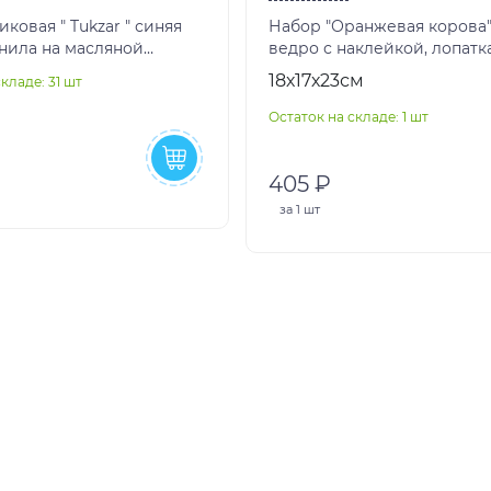
ковая " Tukzar " синяя
Набор "Оранжевая корова"
рнила на масляной
ведро с наклейкой, лопатк
иний корпус, желтый
грабельки №5, формочки (
18х17х23см
кладе: 31 шт
к
мост + зам
Остаток на складе: 1 шт
405 ₽
за
1 шт