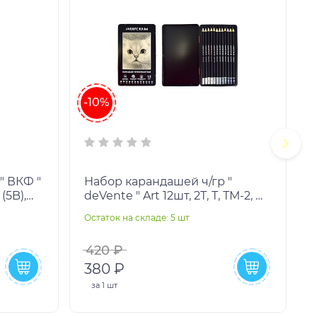
-10%
" ВКФ "
Набор карандашей ч/гр "
(5B),
deVente " Art 12шт, 2Т, Т, ТМ-2, М,
М (B),
2М, 3М, 4М, 5М, 6М, 7М, 8М,
Остаток на складе: 5 шт
О
шестигранный
420 ₽
380 ₽
за
1 шт