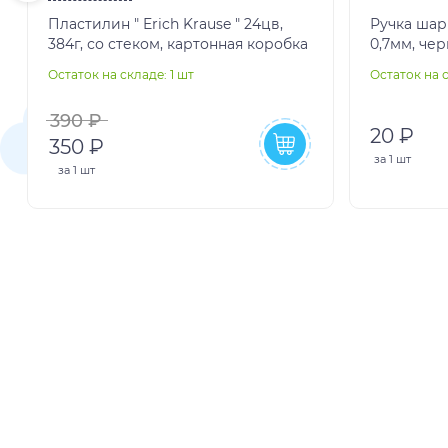
Пластилин " Erich Krause " 24цв,
Ручка шари
384г, со стеком, картонная коробка
0,7мм, че
основе, с
Остаток на складе: 1 шт
Остаток на с
колпачок, 
390 ₽
20 ₽
350 ₽
за
1 шт
за
1 шт