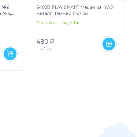
 №6:
6402B PLAY SMART Машинка "УАЗ"
а №5,
металл. Размер 12x7 см
замок
Остаток на складе: 1 шт
О
480 ₽
за
1 шт