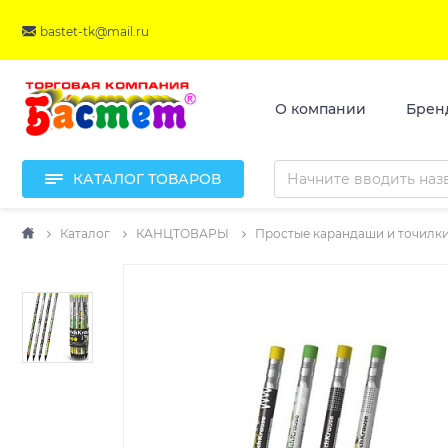
bastet-tk@mail.ru
О компании
Брен
КАТАЛОГ ТОВАРОВ
Каталог
КАНЦТОВАРЫ
Простые карандаши и точилк