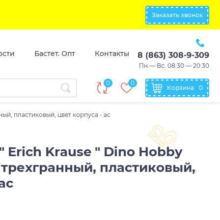
Заказать звонок
ости
Бастет. Опт
Контакты
8 (863) 308-9-309
Пн.— Вс. 08:30 — 20:30
0
0
Корзина
0
ный, пластиковый, цвет корпуса - ас
 Erich Krause " Dino Hobby
 трехгранный, пластиковый,
ас