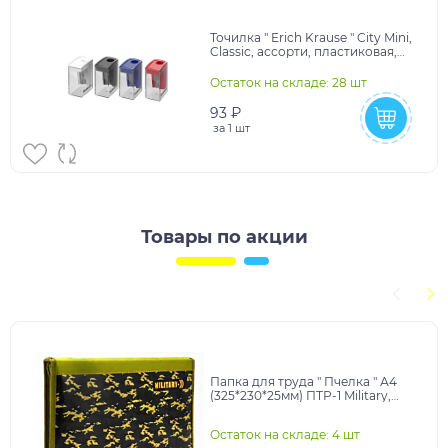
Точилка " Erich Krause " City Mini,
Classic, ассорти, пластиковая,
одно отверстие, c контейнером,
в
Остаток на складе: 28 шт
93 ₽
за
1 шт
Товары по акции
Папка для труда " Пчелка " А4
(325*230*25мм) ПТР-1 Military,
молния вокруг, с уголком,
пластик
Остаток на складе: 4 шт