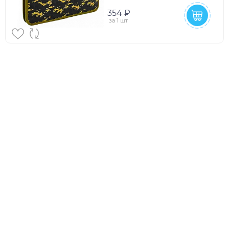
354 ₽
за
1 шт