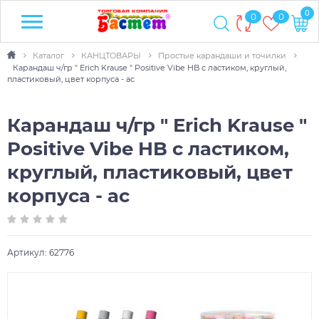
0
0
0
Каталог
КАНЦТОВАРЫ
Простые карандаши и точилки
Карандаш ч/гр " Erich Krause " Positive Vibe HB с ластиком, круглый,
пластиковый, цвет корпуса - ас
Карандаш ч/гр " Erich Krause "
Positive Vibe HB с ластиком,
круглый, пластиковый, цвет
корпуса - ас
Артикул:
62776