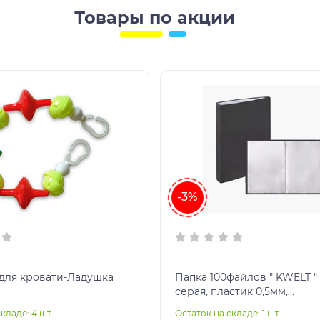
Товары по акции
-3%
для кровати-Ладушка
Папка 100файлов " KWELT " А4
серая, пластик 0,5мм,
индивидуальный штрихко
складе: 4 шт
Остаток на складе: 1 шт