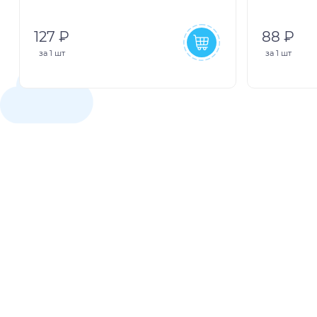
127 ₽
88 ₽
за
1 шт
за
1 шт