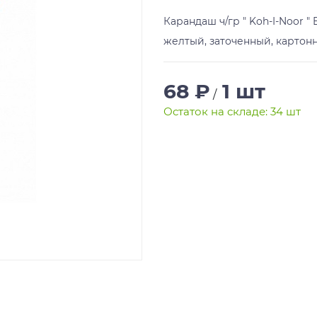
Карандаш ч/гр " Koh-I-Noor "
желтый, заточенный, картон
68 ₽
1 шт
/
Остаток на складе: 34 шт