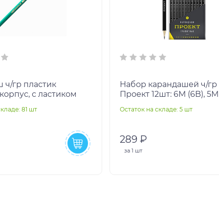
 ч/гр пластик
Набор карандашей ч/гр 
корпус, с ластиком
Проект 12шт: 6М (6B), 5М 
4М (4B), 3М (3B), 2М (2B), 
кладе: 81 шт
Остаток на складе: 5 шт
ТМ (H
289 ₽
за
1 шт