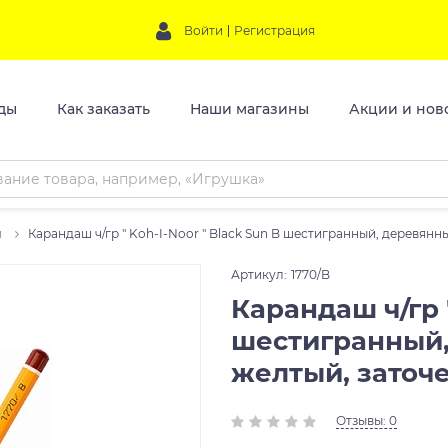
Войти
Регистрация
ды
Как заказать
Наши магазины
Акции и нов
и
Карандаш ч/гр " Koh-I-Noor " Black Sun B шестигранный, деревянн
Артикул:
1770/B
Карандаш ч/гр "
шестигранный,
желтый, заточ
Отзывы: 0