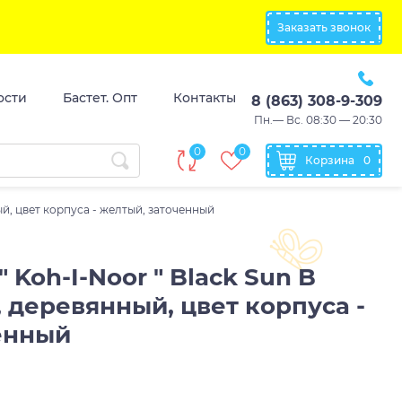
Заказать звонок
ости
Бастет. Опт
Контакты
8 (863) 308-9-309
Пн.— Вс. 08:30 — 20:30
0
0
Корзина
0
ый, цвет корпуса - желтый, заточенный
 Koh-I-Noor " Black Sun B
 деревянный, цвет корпуса -
енный