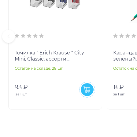
Точилка " Erich Krause " City
Карандаш
Mini, Classic, ассорти,
зеленый.
пластиковая, одно отверстие, c
Остаток на складе: 28 шт
Остаток на с
контейнером, в
93 ₽
8 ₽
за
1 шт
за
1 шт