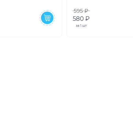
595 ₽
580 ₽
за
1 шт