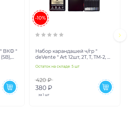
-10%
" ВКФ "
Набор карандашей ч/гр "
(5B),
deVente " Art 12шт, 2Т, Т, ТМ-2, М,
М (B),
2М, 3М, 4М, 5М, 6М, 7М, 8М,
Остаток на складе: 5 шт
О
шестигранный
420 ₽
380 ₽
за
1 шт