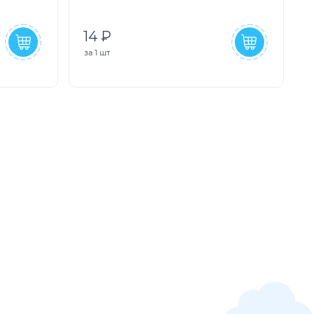
14 ₽
за
1 шт