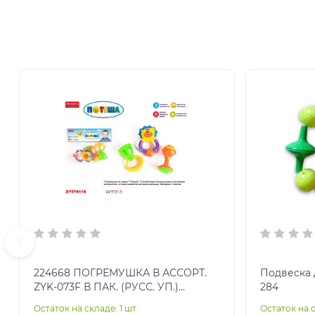
224668 ПОГРЕМУШКА В АССОРТ.
Подвеска 
ZYK-073F В ПАК. (РУСС. УП.)
284
24*21*5СМ в кор.2*144шт
Остаток на складе: 1 шт
Остаток на 