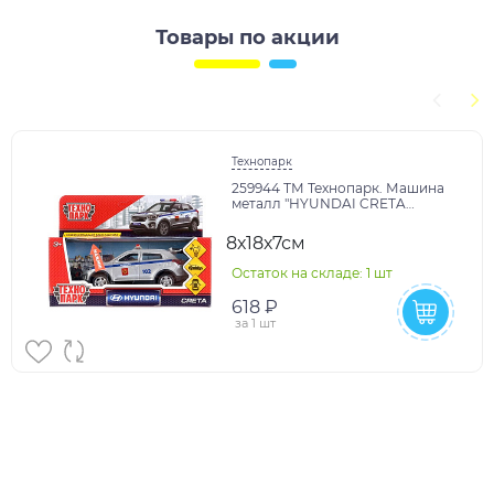
Товары по акции
Технопарк
259944 ТМ Технопарк. Машина
металл "HYUNDAI CRETA
ПОЛИЦИЯ", дл 12 см, свет+звук в
кор. в кор.2*36ш
8х18х7см
Остаток на складе: 1 шт
618 ₽
за
1 шт