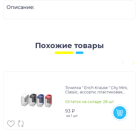
Описание:
Похожие товары
Точилка " Erich Krause " City Mini,
Classic, ассорти, пластиковая,
одно отверстие, c контейнером,
в
Остаток на складе: 28 шт
93 ₽
за
1 шт