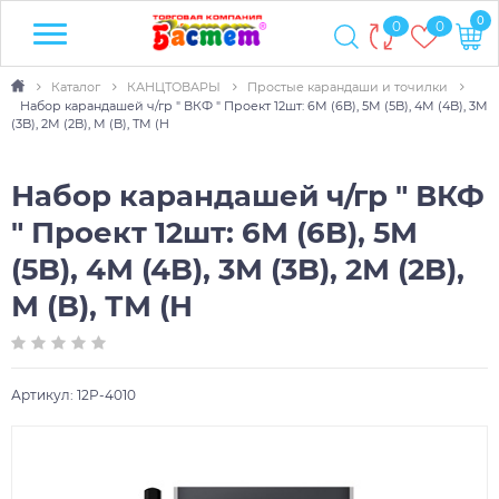
0
0
0
Каталог
КАНЦТОВАРЫ
Простые карандаши и точилки
Набор карандашей ч/гр " ВКФ " Проект 12шт: 6М (6B), 5М (5B), 4М (4B), 3М
(3B), 2М (2B), М (B), ТМ (H
Набор карандашей ч/гр " ВКФ
" Проект 12шт: 6М (6B), 5М
(5B), 4М (4B), 3М (3B), 2М (2B),
М (B), ТМ (H
Артикул:
12P-4010