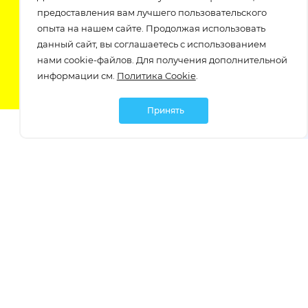
предоставления вам лучшего пользовательского
Подпишитесь на нашу рассылку
опыта на нашем сайте. Продолжая использовать
узнавайте о скидках и акциях самые первые!
данный сайт, вы соглашаетесь с использованием
нами cookie-файлов. Для получения дополнительной
информации см.
Политика Cookie
.
Принять
Мы в социальных сетях:
Политика обработки персональных данных
Политика обработки файлов Cookie
Политика конфиденциальности
Контакты