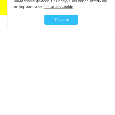
нами cookie-файлов. Для получения дополнительной
информации см.
Политика Cookie
.
Принять
Мы в социальных сетях:
Политика обработки персональных данных
Политика обработки файлов Cookie
Политика конфиденциальности
Контакты
Россия, Ростовская область,
г. Батайск, ул. Южная 11 «А»
bastet-tk@mail.ru