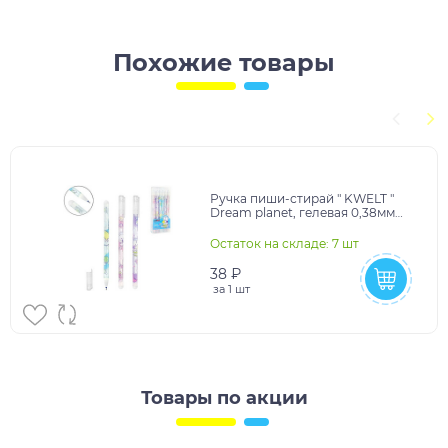
Похожие товары
Ручка пиши-стирай " KWELT "
Dream planet, гелевая 0,38мм
синяя, с силиконовым ластиком,
ассорти 3 ди
Остаток на складе: 7 шт
38 ₽
за
1 шт
Товары по акции