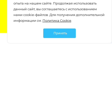
Подпишитесь на нашу рассылку
опыта на нашем сайте. Продолжая использовать
узнавайте о скидках и акциях самые первые!
данный сайт, вы соглашаетесь с использованием
нами cookie-файлов. Для получения дополнительной
информации см.
Политика Cookie
.
Принять
Мы в социальных сетях:
Политика обработки персональных данных
Политика обработки файлов Cookie
Политика конфиденциальности
Контакты