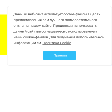
Данный веб-сайт использует cookie-файлы в целях
предоставления вам лучшего пользовательского
Подпишитесь на нашу рассылку
опыта на нашем сайте. Продолжая использовать
узнавайте о скидках и акциях самые первые!
данный сайт, вы соглашаетесь с использованием
нами cookie-файлов. Для получения дополнительной
информации см.
Политика Cookie
.
Принять
Мы в социальных сетях:
Политика обработки персональных данных
Политика обработки файлов Cookie
Политика конфиденциальности