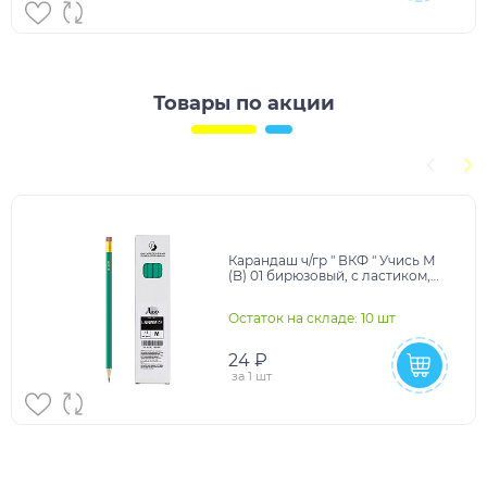
Товары по акции
Карандаш ч/гр " ВКФ " Учись М
(B) 01 бирюзовый, с ластиком,
шестигранный, деревянный,
заточенный, ка
Остаток на складе: 10 шт
24 ₽
за
1 шт