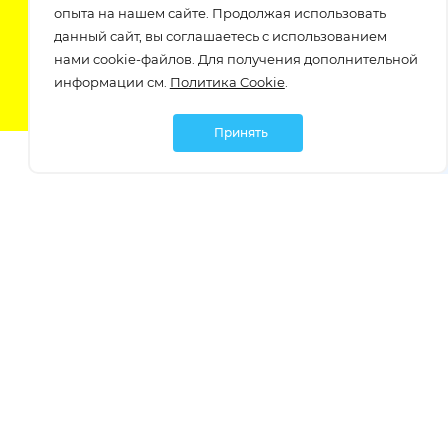
Подпишитесь на нашу рассылку
опыта на нашем сайте. Продолжая использовать
узнавайте о скидках и акциях самые первые!
данный сайт, вы соглашаетесь с использованием
нами cookie-файлов. Для получения дополнительной
информации см.
Политика Cookie
.
Принять
Мы в социальных сетях:
Политика обработки персональных данных
Политика обработки файлов Cookie
Политика конфиденциальности
Контакты