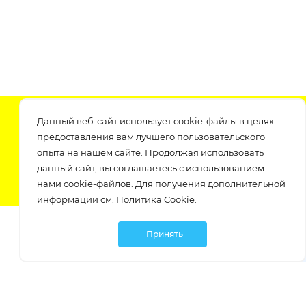
Подпишитесь на нашу рассылку
Данный веб-сайт использует cookie-файлы в целях
узнавайте о скидках и акциях самые первые!
предоставления вам лучшего пользовательского
опыта на нашем сайте. Продолжая использовать
данный сайт, вы соглашаетесь с использованием
нами cookie-файлов. Для получения дополнительной
информации см.
Политика Cookie
.
Принять
Мы в социальных сетях: