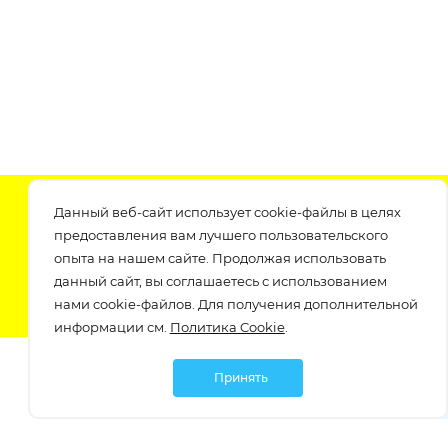
Подпишитесь на нашу рассылку
Данный веб-сайт использует cookie-файлы в целях
узнавайте о скидках и акциях самые первые!
предоставления вам лучшего пользовательского
опыта на нашем сайте. Продолжая использовать
данный сайт, вы соглашаетесь с использованием
нами cookie-файлов. Для получения дополнительной
информации см.
Политика Cookie
.
Принять
Мы в социальных сетях: