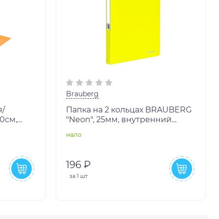
Brauberg
я/
Папка на 2 кольцах BRAUBERG
50см,
"Neon", 25мм, внутренний
,
карман, неон. желтая, до 170л,
мало
0,7мм, 227457
196 ₽
за
1 шт