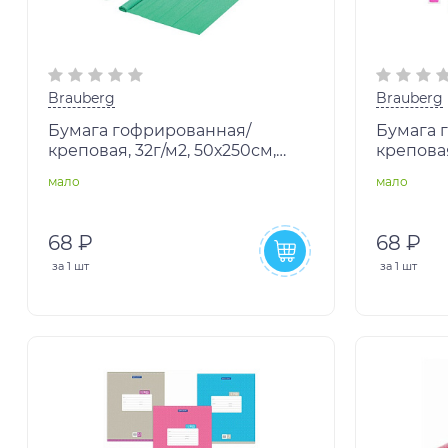
Brauberg
Brauberg
Бумага гофрированная/
Бумага 
креповая, 32г/м2, 50х250см,
креповая
мятная, в рулоне, BRAUBERG,
ярко-роз
мало
мало
112528
BRAUBER
68 ₽
68 ₽
за
1 шт
за
1 шт