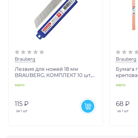
Brauberg
Brauberg
Лезвия для ножей 18 мм
Бумага 
BRAUBERG, КОМПЛЕКТ 10 шт,
креповая
толщина лезвия 0,5 мм, в
персиков
мало
мало
пластиковом пенале, 230925
BRAUBER
115 ₽
68 ₽
за
1 шт
за
1 шт