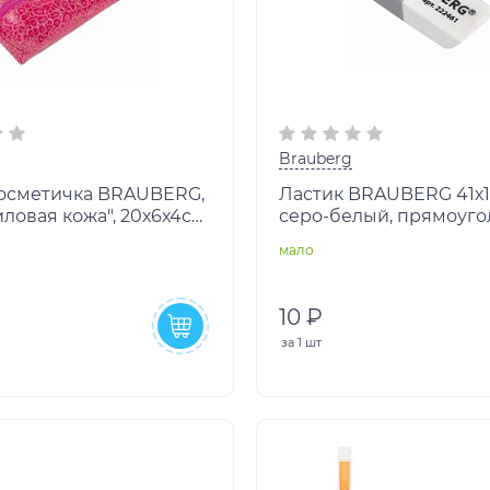
Brauberg
осметичка BRAUBERG,
Ластик BRAUBERG 41х1
ловая кожа", 20х6х4см,
серо-белый, прямоуго
k, 270850
скошенный, 222461
мало
10 ₽
за
1 шт