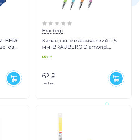
Brauberg
RAUBERG
Карандаш механический 0,5
ветов,
мм, BRAUBERG Diamond,
лей,
корпус ассорти,
мало
хромированные детали, 181416
62 ₽
за
1 шт