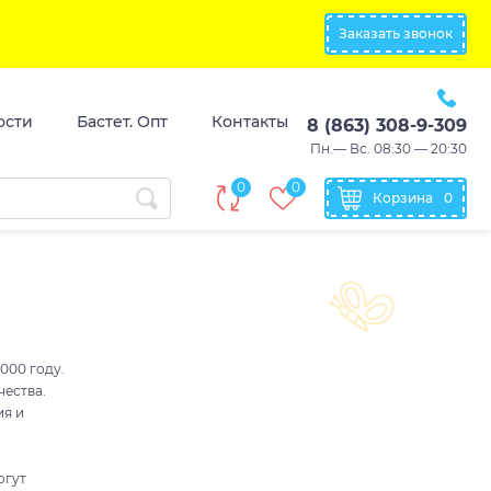
Заказать звонок
ости
Бастет. Опт
Контакты
8 (863) 308-9-309
Пн.— Вс. 08:30 — 20:30
0
0
Корзина
0
000 году.
чества.
ия и
огут