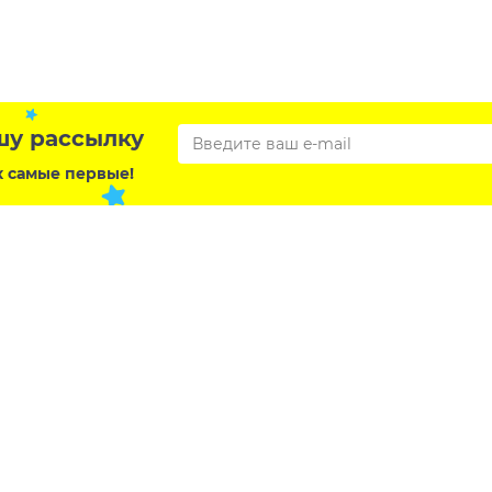
шу рассылку
х самые первые!
ы
Покупателям
Наши магазины
 Ростовская область,
ск, ул. Южная 11 «А»
Бренды
Акции и новости
k@mail.ru
Контакты
а
8 (863) 308-9-309
Каталог
93) 993-6-681
Сертификаты