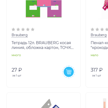
Brauberg
Brauberg
Тетрадь 12л. BRAUBERG косая
Пенал-к
линия, обложка картон, ТОЧКИ,
"крокоди
103033
Ultra pin
много
мало
27 ₽
317 ₽
за
1 шт
за
1 шт