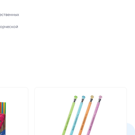
жественных
ворческой