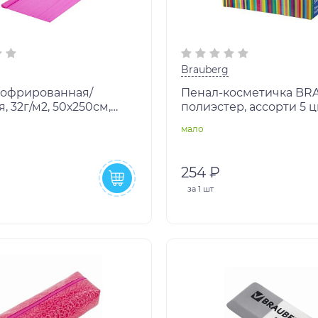
Brauberg
гофрированная/
Пенал-косметичка B
, 32г/м2, 50х250см,
полиэстер, ассорти 5 ц
овая, в рулоне,
Радуга, 20*6*4см, дисп
мало
G, 112527
223267
254 ₽
за
1 шт