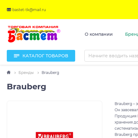
bastet-tk@mail.ru
О компании
Брен
КАТАЛОГ ТОВАРОВ
Бренды
Brauberg
Brauberg
Brauberg – 
Он завоевал
Продукция 
хранения д
систематиз
Brauberg п