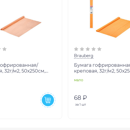
Brauberg
гофрированная/
Бумага гофрированна
, 32г/м2, 50х250см,
креповая, 32г/м2, 50х2
ая, в рулоне,
абрикосовая, в рулоне
мало
G, 112526
BRAUBERG, 112522
68 ₽
за
1 шт