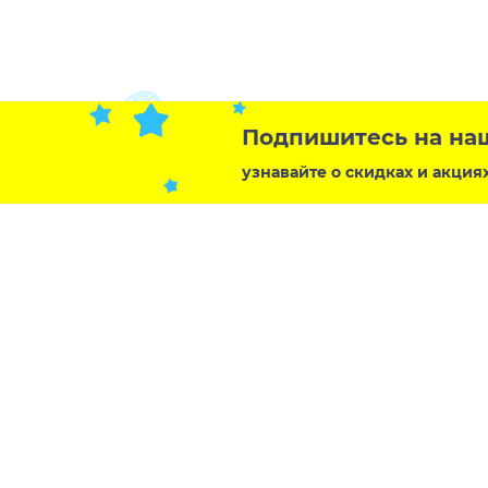
Подпишитесь на на
узнавайте о скидках и акция
Контакт
Россия,
г. Батай
Мы в социальных сетях:
bastet-t
Розниц
Политика обработки персональных данных
Опт
8 (9
Политика обработки файлов Cookie
Политика конфиденциальности