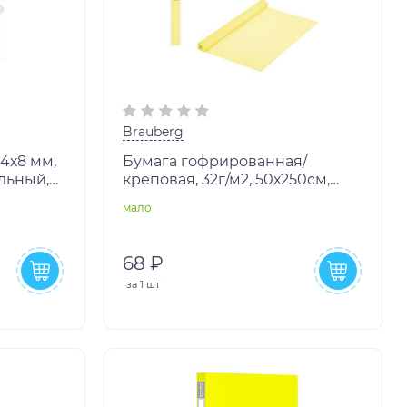
Brauberg
4х8 мм,
Бумага гофрированная/
льный,
креповая, 32г/м2, 50х250см,
молочная, в рулоне,
мало
BRAUBERG, 112519
68 ₽
за
1 шт