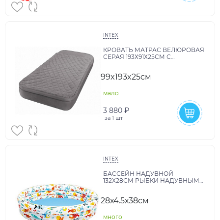
INTEX
КРОВАТЬ МАТРАС ВЕЛЮРОВАЯ
СЕРАЯ 193Х91Х25СМ С
ПОКРЫВАЛОМ НА МОЛНИИ
ВСТРОЕННЫЙ НАСОС 220В
99x193x25см
ВН:66998
мало
3 880 ₽
за
1 шт
INTEX
БАССЕЙН НАДУВНОЙ
132Х28СМ РЫБКИ НАДУВНЫМ
КРУГОМ И МЯЧОМ ВН:59431
28х4.5х38см
много