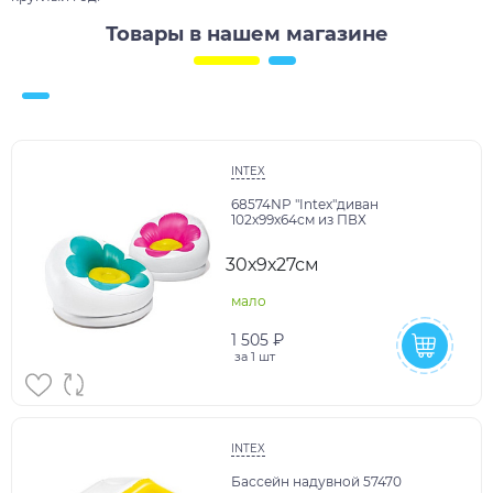
Товары в нашем магазине
INTEX
68574NP "Intex"диван
102х99х64см из ПВХ
30х9х27см
мало
1 505 ₽
за
1 шт
INTEX
Бассейн надувной 57470