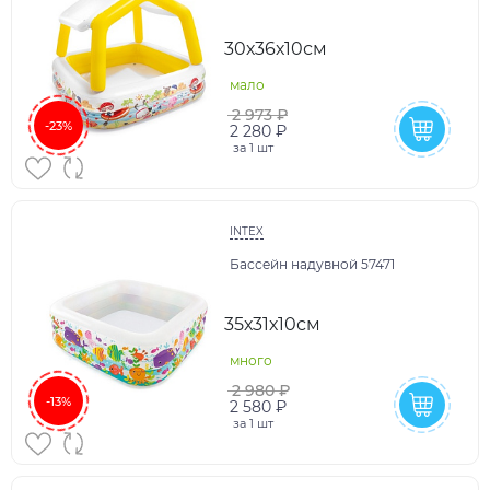
30х36х10см
мало
2 973 ₽
-23%
2 280 ₽
за
1 шт
INTEX
Бассейн надувной 57471
35х31х10см
много
2 980 ₽
-13%
2 580 ₽
за
1 шт