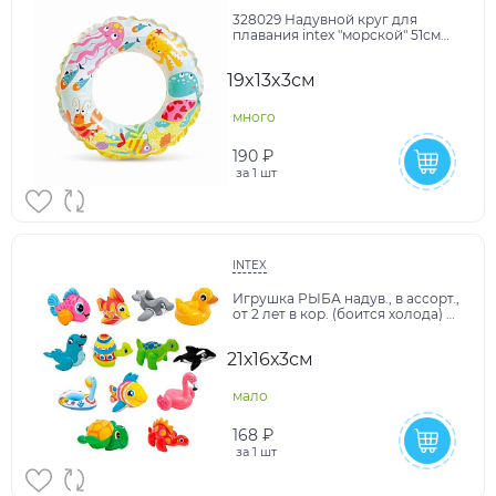
328029 Надувной круг для
плавания intex "морской" 51см
(боится холода) в кор.36шт
19x13x3см
много
190 ₽
за
1 шт
INTEX
Игрушка РЫБА надув., в ассорт.,
от 2 лет в кор. (боится холода) в
кор.36шт
21х16х3см
мало
168 ₽
за
1 шт