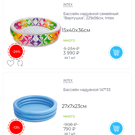
INTEX
Бассейн надувной семейный
"Вертушка", 229х56см, Intex
15x40x36см
много
5 234 ₽
-24%
3 990 ₽
за
1 шт
INTEX
Бассейн надувной 147*33
27х7х23см
много
908 ₽
-13%
790 ₽
за
1 шт