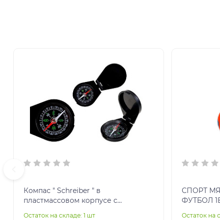
Компас " Schreiber " в
СПОРТ МЯ
пластмассовом корпусе с
ФУТБОЛ 1В
крышкой, цвет - черный
Остаток на складе: 1 шт
Остаток на с