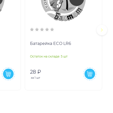
Батарейка ECO LR6
Остаток на складе: 5 шт
О
28 ₽
за
1 шт