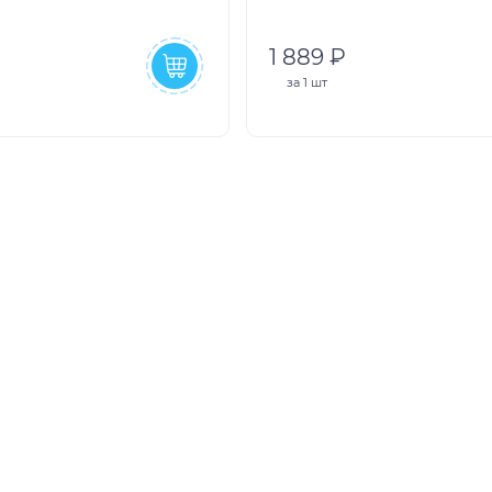
1 889 ₽
за
1 шт