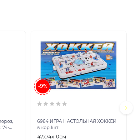
-9%
6984 ИГРА НАСТОЛЬНАЯ ХОККЕЙ
 74-
в кор.1шт
47х74х10см
О