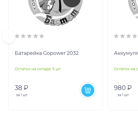
Батарейка Gopower 2032
Аккумул
Остаток на складе: 5 шт
Остаток на с
38 ₽
980 ₽
за
1 шт
за
1 шт