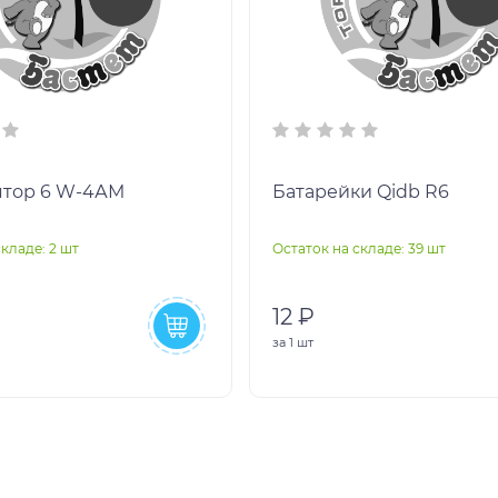
ятор 6 W-4АМ
Батарейки Qidb R6
кладе: 2 шт
Остаток на складе: 39 шт
12 ₽
за
1 шт