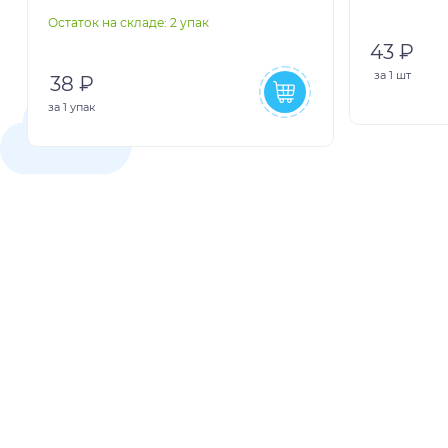
Остаток на складе: 2 упак
43 ₽
за
1 шт
38 ₽
за
1 упак