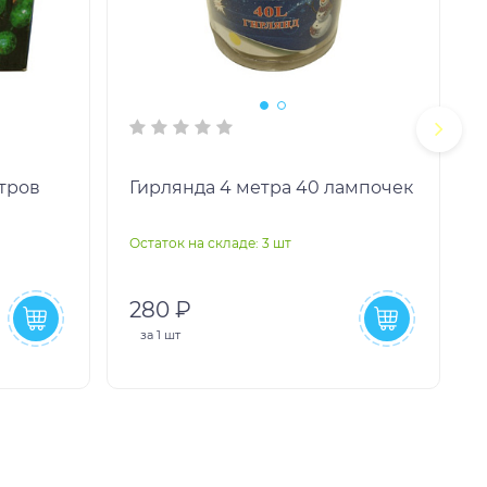
тров
Гирлянда 4 метра 40 лампочек
Остаток на складе: 3 шт
О
280 ₽
за
1 шт