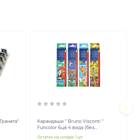
Граната"
Карандаши " Bruno Visconti "
Funcolor 6цв 4 вида (без
возможности выбора дизайна),
Остаток на складе: 1 шт
О
трехгранные, пла