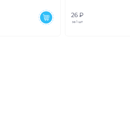
26 ₽
за
1 шт