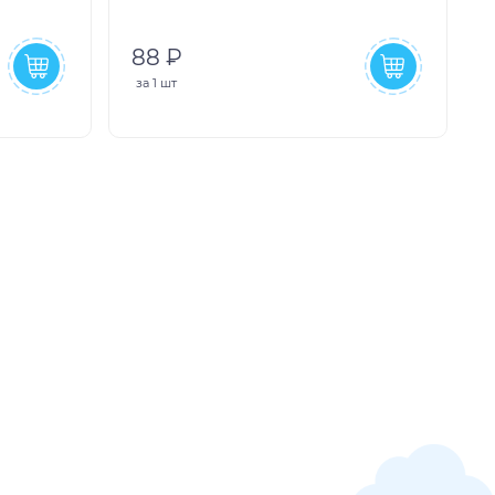
88 ₽
за
1 шт