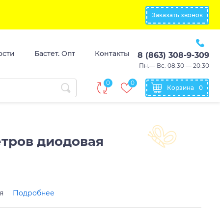
Заказать звонок
ости
Бастет. Опт
Контакты
8 (863) 308-9-309
Пн.— Вс. 08:30 — 20:30
0
0
Корзина
0
етров диодовая
ая
Подробнее