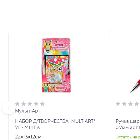
МультиАрт
НАБОР Д/ТВОРЧЕСТВА "MULTIART"
Ручка шар
УП-24ШТ в
0,7мм арт.
22х13х12см
Остаток на 