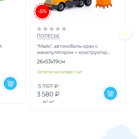
-5%
ПОЛЕСЬЕ
й
"Майк", автомобиль-кран с
манипулятором + конструктор
"Супер-Микс" - 30 элементов на
26х53х19см
О
поддоне (в сето
Остаток на складе: 1 шт
3 767 ₽
3 580 ₽
за
1 шт