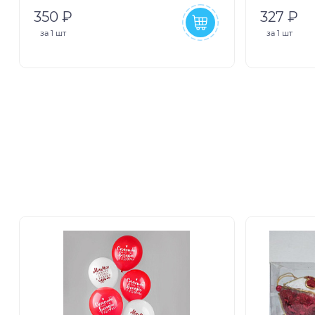
350 ₽
327 ₽
за
1 шт
за
1 шт