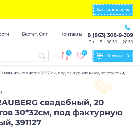
Заказать звонок
ости
Бастет. Опт
Контакты
8 (863) 308-9-309
Пн.— Вс. 08:30 — 20:30
0
0
Корзина
0
 магнитных листов 30*32см, под фактурную кожу, золотистый,
g
AUBERG свадебный, 20
тов 30*32см, под фактурную
ый, 391127