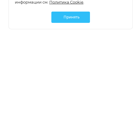
информации см.
Политика Cookie
.
Принять
Подписаться
О компании
О компании
Как заказать
Бастет. Опт
Вакансии
Заказать звонок