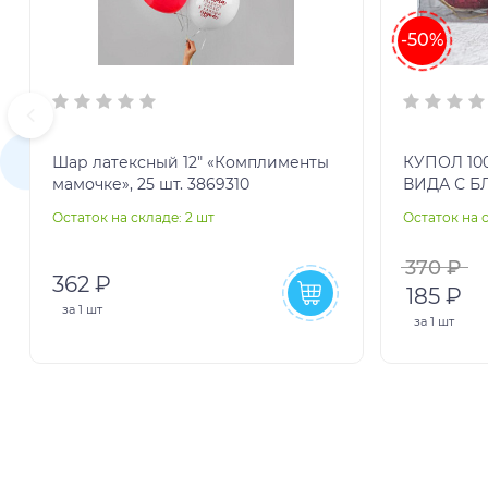
-50%
Шар латексный 12" «Комплименты
КУПОЛ 10
мамочке», 25 шт. 3869310
ВИДА С Б
ПОДВЕСК
Остаток на складе: 2 шт
Остаток на с
КРАСНЫЙ
КОРОБКА
370 ₽
362 ₽
185 ₽
за
1 шт
за
1 шт