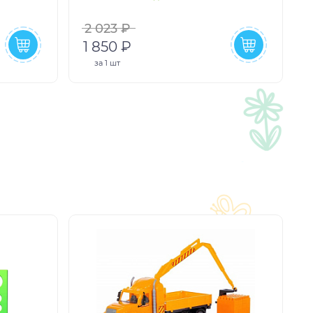
2 023 ₽
1 850 ₽
за
1 шт