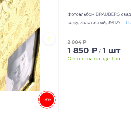
Фотоальбом BRAUBERG свадеб
кожу, золотистый, 391127
П
2 004 ₽
1 850 ₽
1 шт
/
Остаток на складе: 1 шт
-8%