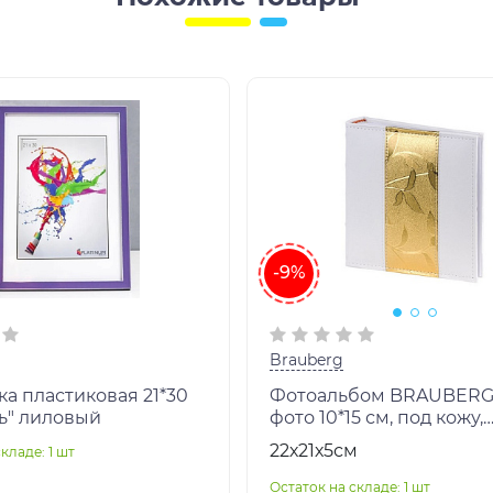
-9%
Brauberg
а пластиковая 21*30
Фотоальбом BRAUBERG 
"Акварель" лиловый
фото 10*15 см, под кожу,
бумажные страницы, бо
22х21х5см
кладе: 1 шт
бело-золотистый, 391112
Остаток на складе: 1 шт