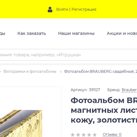
Войти
Регистрация
ды
Как заказать
Наши магазины
Акции и нов
Фоторамки и фотоальбомы
Фотоальбом BRAUBERG свадебный, 20
Артикул:
391127
Бренд:
Brauber
Фотоальбом BR
магнитных лис
кожу, золотист
Отзывы: 0