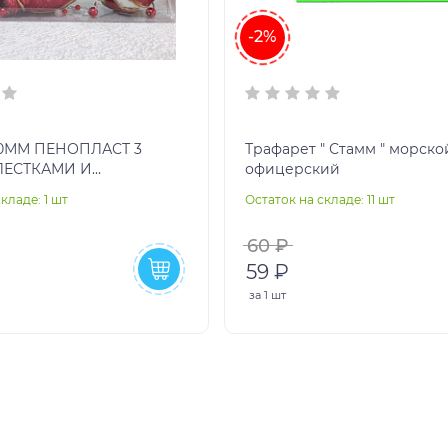
-2%
0ММ ПЕНОПЛАСТ 3
Трафарет " Стамм " морско
ЛЕСТКАМИ И
офицерский
АМИ ИЗ БУСИНОК
кладе: 1 шт
Остаток на складе: 11 шт
 3ШТ ПРОЗРАЧНАЯ
60 ₽
59 ₽
за
1 шт