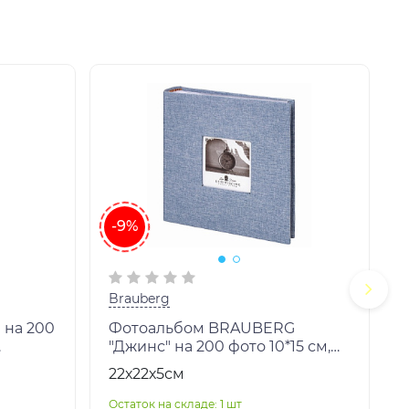
-9%
Brauberg
на 200
Фотоальбом BRAUBERG
"Джинс" на 200 фото 10*15 см,
кс,
ткань, бумажные страницы,
22х22х5см
переплет, бокс, 391173
Остаток на складе: 1 шт
О