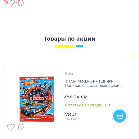
Товары по акции
Умка
311734 Мощные машинки.
Раскраска с развивающими
заданиями. Найди и покажи. Хот
Вилс.16 стр. Умка в
29х21х1см
Остаток на складе: 1 шт
78 ₽
за
1 шт