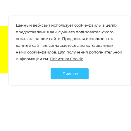
Данный веб-сайт использует cookie-файлы в целях
предоставления вам лучшего пользовательского
Подпишитесь на нашу рассылку
опыта на нашем сайте. Продолжая использовать
узнавайте о скидках и акциях самые первые!
данный сайт, вы соглашаетесь с использованием
нами cookie-файлов. Для получения дополнительной
информации см.
Политика Cookie
.
Принять
Мы в социальных сетях:
Политика обработки персональных данных
Политика обработки файлов Cookie