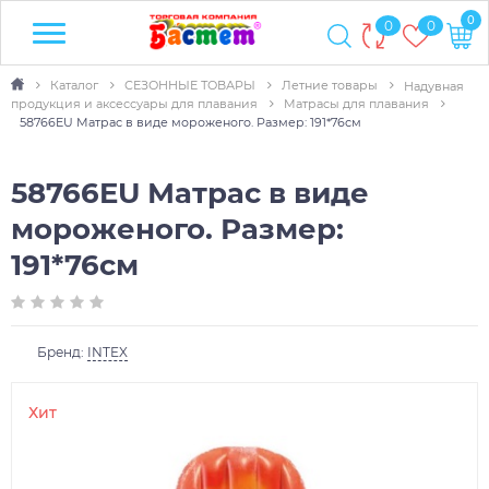
0
0
0
Каталог
СЕЗОННЫЕ ТОВАРЫ
Летние товары
Надувная
продукция и аксессуары для плавания
Матрасы для плавания
58766EU Матрас в виде мороженого. Размер: 191*76см
58766EU Матрас в виде
мороженого. Размер:
191*76см
Бренд:
INTEX
Хит