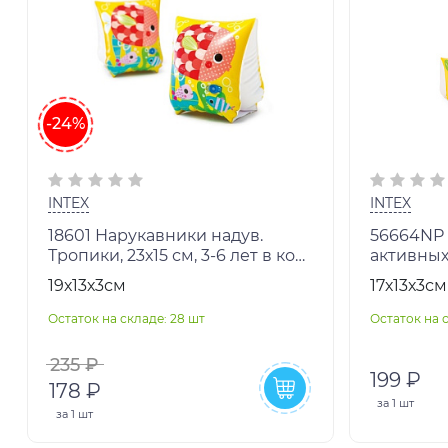
-24%
INTEX
INTEX
18601 Нарукавники надув.
56664NP
Тропики, 23х15 см, 3-6 лет в кор.
активных
(боится холода) в кор.36шт
надувной
19х13х3см
17х13х3см
поливин
23*20см,
Остаток на складе: 28 шт
Остаток на 
235 ₽
199 ₽
178 ₽
за
1 шт
за
1 шт