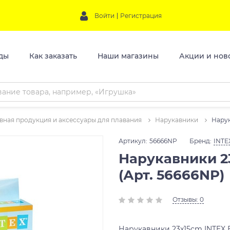
Войти
Регистрация
ды
Как заказать
Наши магазины
Акции и нов
вная продукция и аксессуары для плавания
Нарукавники
Нарук
Артикул:
56666NP
Бренд:
INTE
Нарукавники 23
(Арт. 56666NP)
Отзывы: 0
Нарукавники 23x15cm INTEX В