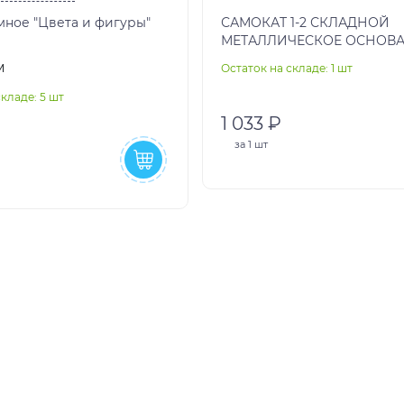
ное "Цвета и фигуры"
САМОКАТ 1-2 СКЛАДНОЙ
МЕТАЛЛИЧЕСКОЕ ОСНОВ
60Х14СМ 3ЦВ ALU РЕГУЛ
м
Остаток на складе: 1 шт
РУЛЬ РУЧКИ СКЛАДНЫЕ E
кладе: 5 шт
1 033 ₽
за
1 шт