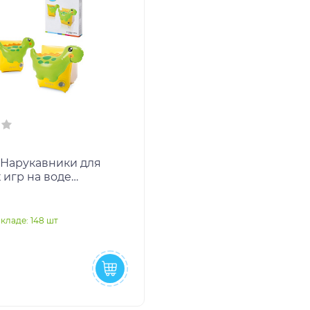
 Нарукавники для
 игр на воде
 из
илхлорида. Размер
 ремкомпле
складе: 148 шт