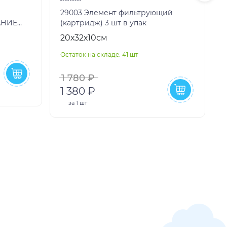
29003 Элемент фильтрующий
Те
АНИЕ
(картридж) 3 шт в упак
ИРУЕМЫЙ
20х32х10см
О
VA КО
Остаток на складе: 41 шт
1 780 ₽
1 380 ₽
за
1 шт