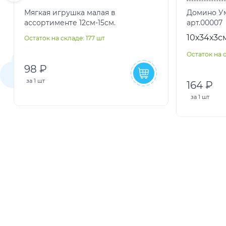
Мягкая игрушка малая в
Домино Ум
ассортименте 12см-15см.
арт.00007
10х34х3с
Остаток на складе: 177 шт
Остаток на с
98 ₽
за
1 шт
164 ₽
за
1 шт