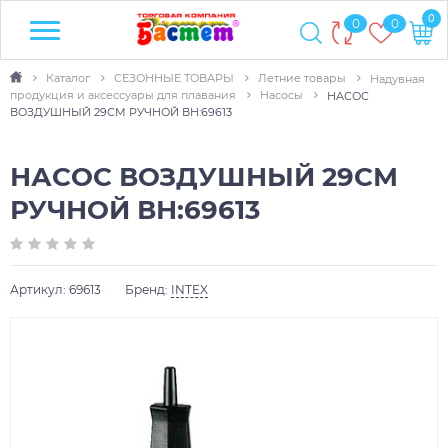
0
0
0
Каталог
СЕЗОННЫЕ ТОВАРЫ
Летние товары
Надувная
продукция и аксессуары для плавания
Насосы
НАСОС
ВОЗДУШНЫЙ 29СМ РУЧНОЙ ВН:69613
НАСОС ВОЗДУШНЫЙ 29СМ
РУЧНОЙ ВН:69613
Артикул:
69613
Бренд:
INTEX