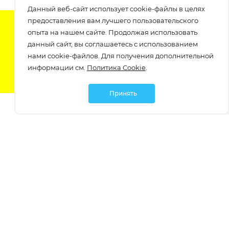
Данный веб-сайт использует cookie-файлы в целях
предоставления вам лучшего пользовательского
Подпишитесь на нашу рассылку
опыта на нашем сайте. Продолжая использовать
узнавайте о скидках и акциях самые первые!
данный сайт, вы соглашаетесь с использованием
нами cookie-файлов. Для получения дополнительной
информации см.
Политика Cookie
.
Принять
Мы в социальных сетях:
Политика обработки персональных данных
Политика обработки файлов Cookie
Политика конфиденциальности