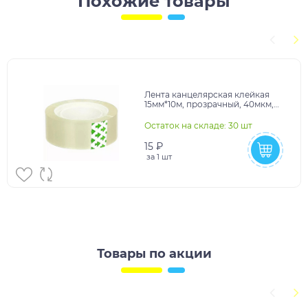
Похожие товары
Лента канцелярская клейкая
15мм*10м, прозрачный, 40мкм,
полипропилен, пластиковая
втулка d=24мм, " K
Остаток на складе: 30 шт
15 ₽
за
1 шт
Товары по акции