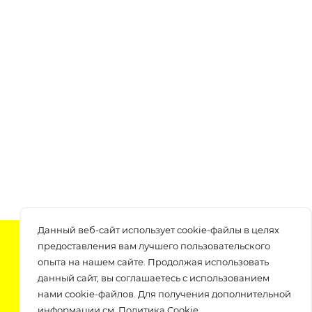
Данный веб-сайт использует cookie-файлы в целях
Подпишитесь на нашу рассылку
предоставления вам лучшего пользовательского
узнавайте о скидках и акциях самые первые!
опыта на нашем сайте. Продолжая использовать
данный сайт, вы соглашаетесь с использованием
нами cookie-файлов. Для получения дополнительной
информации см.
Политика Cookie
.