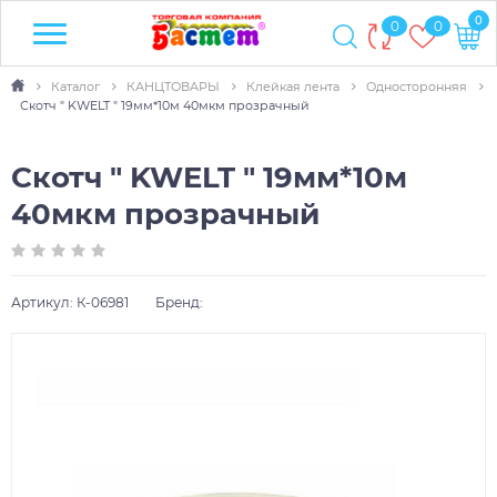
0
0
0
Каталог
КАНЦТОВАРЫ
Клейкая лента
Односторонняя
Скотч " KWELT " 19мм*10м 40мкм прозрачный
Скотч " KWELT " 19мм*10м
40мкм прозрачный
Артикул:
К-06981
Бренд: