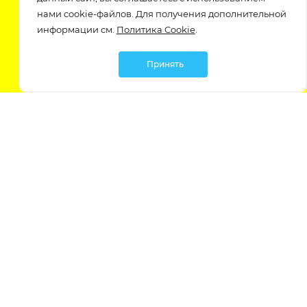
Подпишитесь на нашу рассылку
нами cookie-файлов. Для получения дополнительной
узнавайте о скидках и акциях самые первые!
информации см.
Политика Cookie
.
Принять
Мы в социальных сетях:
Политика обработки персональных данных
Политика обработки файлов Cookie
Политика конфиденциальности
Контакты