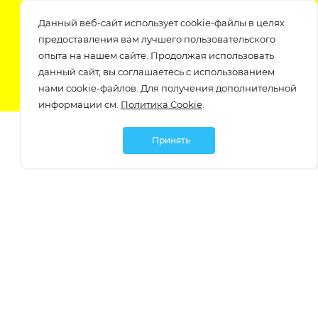
Подпишитесь на нашу рассылку
Данный веб-сайт использует cookie-файлы в целях
узнавайте о скидках и акциях самые первые!
предоставления вам лучшего пользовательского
опыта на нашем сайте. Продолжая использовать
данный сайт, вы соглашаетесь с использованием
нами cookie-файлов. Для получения дополнительной
информации см.
Политика Cookie
.
Принять
Мы в социальных сетях:
Политика обработки персональных данных
Политика обработки файлов Cookie
Политика конфиденциальности
Контакты