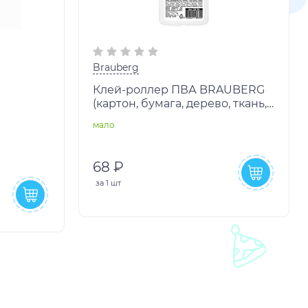
Brauberg
Клей-роллер ПВА BRAUBERG
(картон, бумага, дерево, ткань,
 270436
керамика), 85 г., 226756
мало
68 ₽
за
1 шт