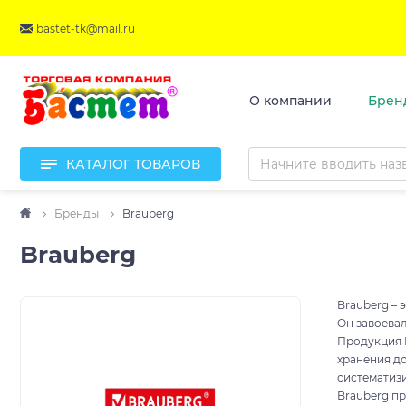
bastet-tk@mail.ru
О компании
Брен
КАТАЛОГ ТОВАРОВ
Бренды
Brauberg
Brauberg
Brauberg – 
Он завоевал
Продукция 
хранения д
систематиз
Brauberg п