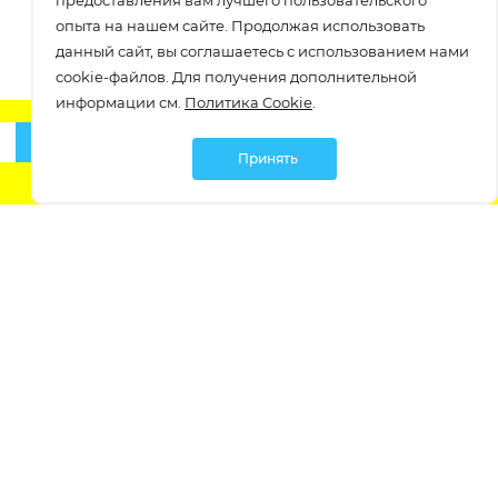
предоставления вам лучшего пользовательского
опыта на нашем сайте. Продолжая использовать
данный сайт, вы соглашаетесь с использованием нами
cookie-файлов. Для получения дополнительной
информации см.
Политика Cookie
.
Подписаться
Принять
О компании
О компании
Как заказать
Бастет. Опт
Вакансии
Заказать звонок