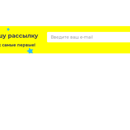
шу рассылку
х самые первые!
ы
Покупателям
Наши магазины
 Ростовская область,
ск, ул. Южная 11 «А»
Бренды
Акции и новости
k@mail.ru
Контакты
а
8 (863) 308-9-309
Каталог
93) 993-6-681
Сертификаты