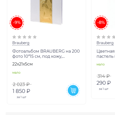
-9%
-8%
Brauberg
Brauberg
Фотоальбом BRAUBERG на 200
Цветная 
фото 10*15 см, под кожу,
пастель 
бумажные страницы, бокс,
техники
22х21х5см
мало
бело-золотистый, 391112
мало
314 ₽
290 ₽
2 023 ₽
за
1 шт
1 850 ₽
за
1 шт