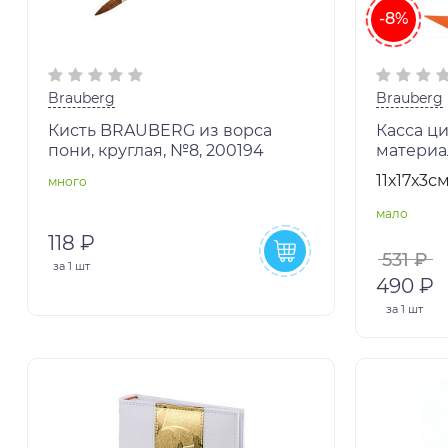
-8%
Brauberg
Brauberg
Кисть BRAUBERG из ворса
Касса ц
пони, круглая, №8, 200194
материал
пенал в 
11х17х3с
много
BRAUBER
мало
118 ₽
531 ₽
за
1 шт
490 ₽
за
1 шт