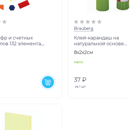
Brauberg
ифр и счетных
Клей-карандаш на
ов 132 элемента,
натуральной основе
термоусадке,
BRAUBERG GREEN, 8 г,
м
8х2х2см
G KIDS, 106554
мало
37 ₽
за
1 шт