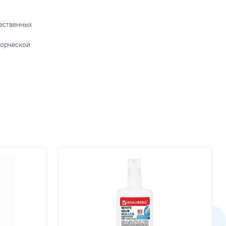
жественных
ворческой