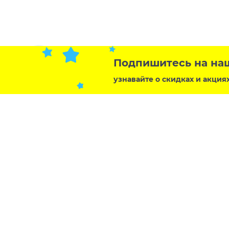
Подпишитесь на на
узнавайте о скидках и акция
Контакт
Россия,
г. Батай
Мы в социальных сетях:
bastet-t
Розниц
Политика обработки персональных данных
Опт
8 (9
Политика обработки файлов Cookie
Политика конфиденциальности