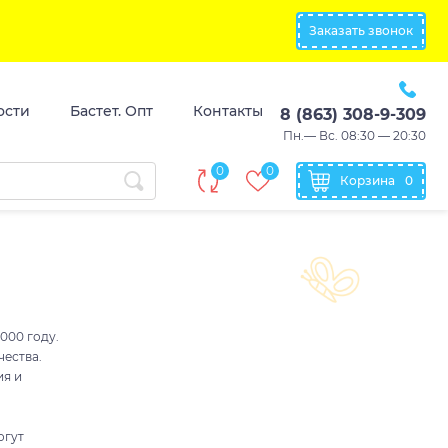
Заказать звонок
ости
Бастет. Опт
Контакты
8 (863) 308-9-309
Пн.— Вс. 08:30 — 20:30
0
0
Корзина
0
000 году.
чества.
ия и
огут