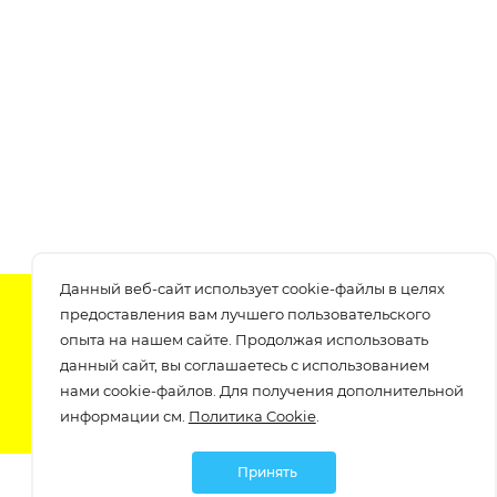
Данный веб-сайт использует cookie-файлы в целях
Подпишитесь на нашу рассылку
предоставления вам лучшего пользовательского
узнавайте о скидках и акциях самые первые!
опыта на нашем сайте. Продолжая использовать
данный сайт, вы соглашаетесь с использованием
нами cookie-файлов. Для получения дополнительной
информации см.
Политика Cookie
.
Принять