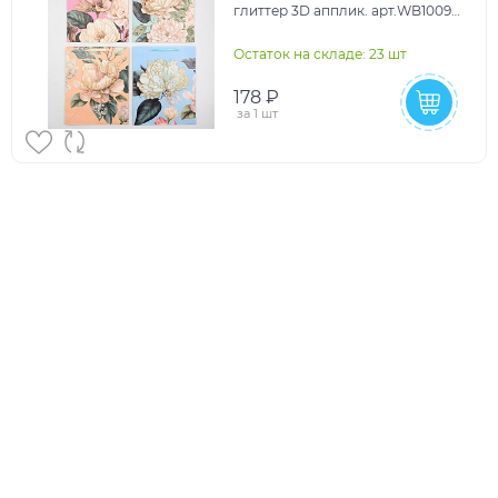
глиттер 3D апплик. арт.WB1009M
(1/12/480шт)
Остаток на складе: 23 шт
178 ₽
за
1 шт