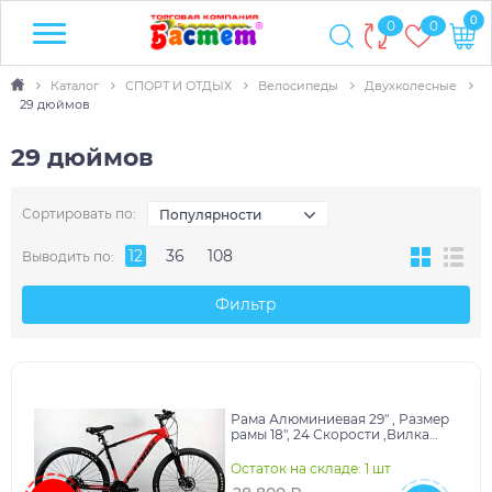
0
0
0
Каталог
СПОРТ И ОТДЫХ
Велосипеды
Двухколесные
29 дюймов
29 дюймов
Сортировать по:
Популярности
12
36
108
Выводить по:
Фильтр
Рама Алюминиевая 29" , Размер
рамы 18", 24 Скорости ,Вилка
стальная с блокировкой, Шины
WANDA 29-2
Остаток на складе: 1 шт