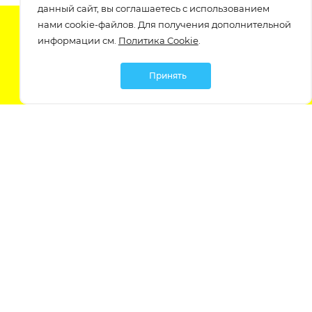
данный сайт, вы соглашаетесь с использованием
нами cookie-файлов. Для получения дополнительной
Подпишитесь на нашу рассылку
информации см.
Политика Cookie
.
узнавайте о скидках и акциях самые первые!
Принять
Мы в социальных сетях:
Политика обработки персональных данных
Политика обработки файлов Cookie
Политика конфиденциальности
Контакты