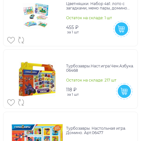
Цветняшки. Набор 4в1. лото с
загадками, мемо пары, домино
счет+пазл 24эл на
внимательность. 07563
Остаток на складе: 1 шт
455 ₽
за
1 шт
Турбозавры.Наст.игра.Чем.Азбука.
06468
Остаток на складе: 217 шт
118 ₽
за
1 шт
Турбозавры. Настольная игра.
Домино. Арт.06477