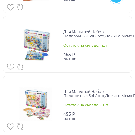
Для Малышей.Набор
Подарочный.6в1.Лото,Домино,Мемо.П
мальчиков.05354
Остаток на складе: 1 шт
455 ₽
за
1 шт
Для Малышей.Набор
Подарочный.6в1.Лото,Домино,Мемо.П
девочек. +мини-пазлы. 05542
Остаток на складе: 2 шт
455 ₽
за
1 шт