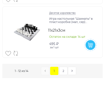
Десятое королевство
Игра настольная "Шахматы" в
пласт.коробке (мал, сер)
арт.03887
11х21х3см
Остаток на складе: 14 шт
495 ₽
за
1 шт
1
2
1 - 12 из 14