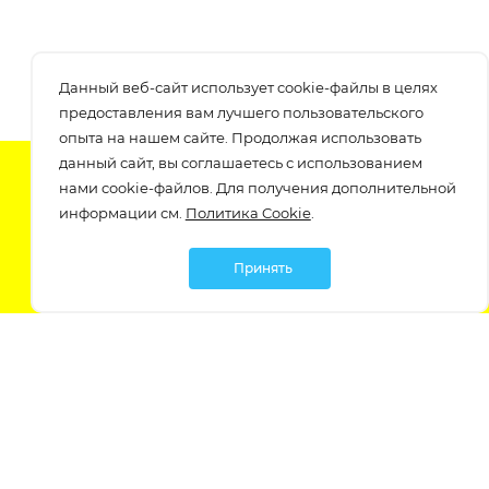
Данный веб-сайт использует cookie-файлы в целях
предоставления вам лучшего пользовательского
опыта на нашем сайте. Продолжая использовать
данный сайт, вы соглашаетесь с использованием
Подпишитесь на нашу рассылку
нами cookie-файлов. Для получения дополнительной
узнавайте о скидках и акциях самые первые!
информации см.
Политика Cookie
.
Принять
Мы в социальных сетях: