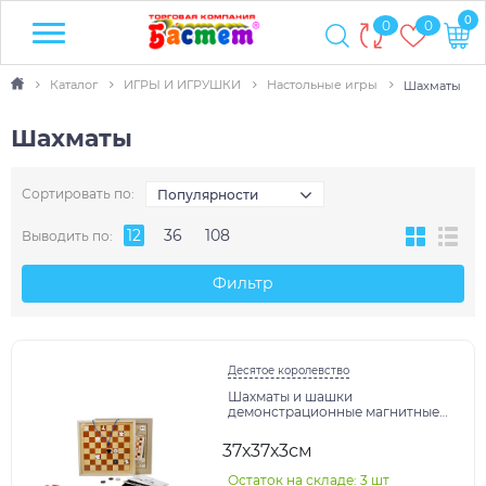
0
0
0
Каталог
ИГРЫ И ИГРУШКИ
Настольные игры
Шахматы
Шахматы
Сортировать по:
Популярности
12
36
108
Выводить по:
Фильтр
Десятое королевство
Шахматы и шашки
демонстрационные магнитные
(мини) арт.04361
37х37х3см
Остаток на складе: 3 шт