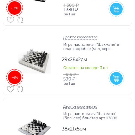
1 580 ₽
-13%
1 380 ₽
за
1 шт
Десятое королевство
Игра настольная "Шахматы" в
пласт.коробке (мал, сер)
блистер арт.03886
29х28х2см
Остаток на складе: 3 шт
615 ₽
-4%
590 ₽
за
1 шт
Десятое королевство
Игра настольная "Шахматы"
(бол, сер) блистер арт.03896
38х21х5см