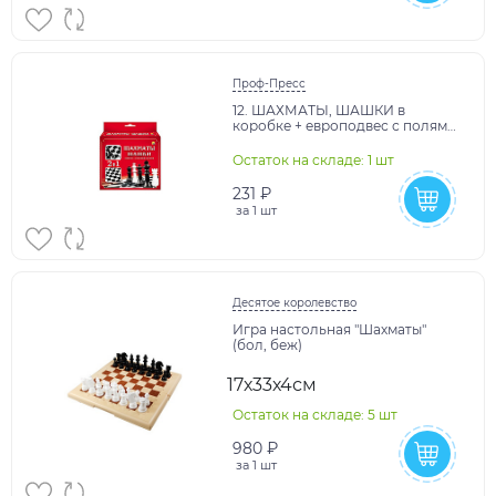
Проф-Пресс
12. ШАХМАТЫ, ШАШКИ в
коробке + европодвес с полями
28,5х28,5 см (Арт. ИН-1618)
Остаток на складе: 1 шт
231 ₽
за
1 шт
Десятое королевство
Игра настольная "Шахматы"
(бол, беж)
17х33х4см
Остаток на складе: 5 шт
980 ₽
за
1 шт