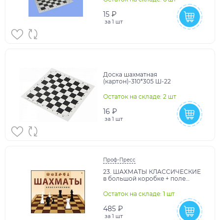
15 ₽
за
1 шт
Доска шахматная
(картон)-310*305 Ш-22
Остаток на складе: 2 шт
16 ₽
за
1 шт
Проф-Пресс
23. ШАХМАТЫ КЛАССИЧЕСКИЕ
в большой коробке + поле
22,5х30 см (Арт. ИН-0295)
Остаток на складе: 1 шт
485 ₽
за
1 шт