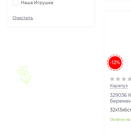
Наша Игрушка
-12%
Карапуз
329036 
беремен
ноги сги
32х13х6с
кор.24ш
Остаток на 