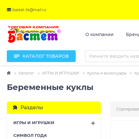
bastet-tk@mail.ru
О компании
Брен
КАТАЛОГ ТОВАРОВ
Каталог
ИГРЫ И ИГРУШКИ
Куклы и аксессуары
Ку
Беременные куклы
Разделы
Сортироват
ИГРЫ И ИГРУШКИ
CИМВОЛ ГОДА