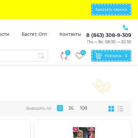
Заказать звонок
ости
Бастет. Опт
Контакты
8 (863) 308-9-309
Пн.— Вс. 08:30 — 20:30
0
0
Корзина
0
12
36
108
Выводить по: