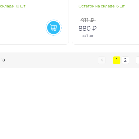
складе: 10 шт
Остаток на складе: 6 шт
911 ₽
880 ₽
за
1 шт
1
2
з 18