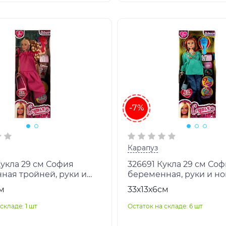
-7%
Карапуз
Кукла 29 см София
326691 Кукла 29 см Со
ная тройней, руки и
беременная, руки и но
б, акс, кор КАРАПУЗ в
акс, кор КАРАПУЗ в ко
м
33х13х6см
т
складе: 1 шт
Остаток на складе: 6 шт