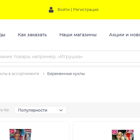
Войти
Регистрация
ды
Как заказать
Наши магазины
Акции и нов
клы в ассортименте
Беременные куклы
ь по:
Популярности