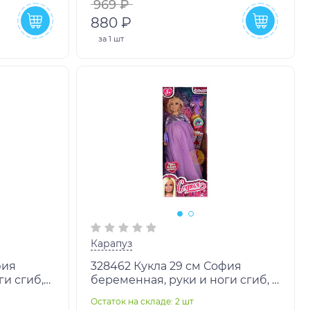
969 ₽
880 ₽
за
1 шт
Карапуз
фия
328462 Кукла 29 см София
ги сгиб,
беременная, руки и ноги сгиб, 3
р.24шт
младенца, ресницы, акс, кор
Остаток на складе: 2 шт
КАРАПУЗ в кор.2