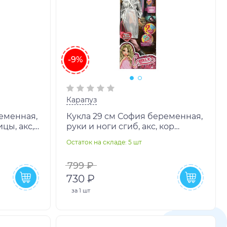
-9%
Карапуз
ременная,
Кукла 29 см София беременная,
цы, акс,
руки и ноги сгиб, акс, кор
шт
КАРАПУЗ в кор.24шт
Остаток на складе: 5 шт
799 ₽
730 ₽
за
1 шт