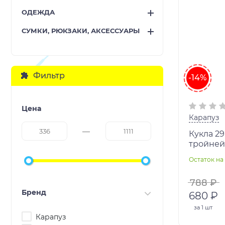
ОДЕЖДА
СУМКИ, РЮКЗАКИ, АКСЕССУАРЫ
Фильтр
-14%
Цена
Карапуз
Кукла 2
тройней,
кор КАР
Остаток на 
788 ₽
Бренд
680 ₽
за
1 шт
Карапуз