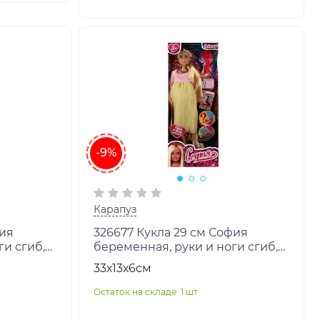
-9%
Карапуз
фия
326677 Кукла 29 см София
ги сгиб,
беременная, руки и ноги сгиб,
р.24шт
акс, кор КАРАПУЗ в кор.24шт
33х13х6см
Остаток на складе: 1 шт