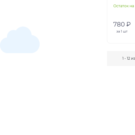
Остаток на 
780 ₽
за
1 шт
1 - 12 и