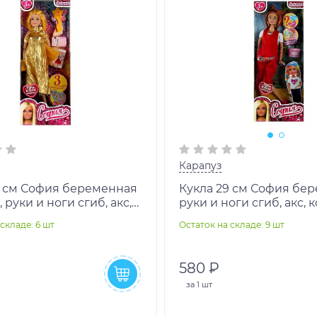
Карапуз
9 см София беременная
Кукла 29 см София бе
 руки и ноги сгиб, акс,
руки и ноги сгиб, акс, 
АПУЗ в кор.24шт
КАРАПУЗ в кор.24шт
складе: 6 шт
Остаток на складе: 9 шт
580 ₽
за
1 шт