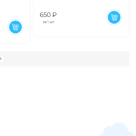
650 ₽
за
1 шт