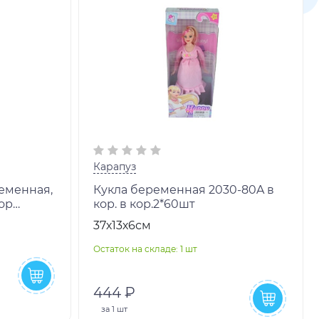
Карапуз
ременная,
Кукла беременная 2030-80A в
кор
кор. в кор.2*60шт
37х13х6см
Остаток на складе: 1 шт
444 ₽
за
1 шт