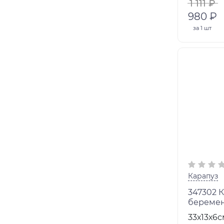
1 111 ₽
980 ₽
за
1 шт
Карапуз
347302 К
беременн
маникюр
33х13х6с
кор.24ш