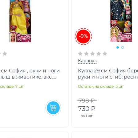
-9%
Карапуз
 см София , руки и ноги
Кукла 29 см София бе
лыш в животике, акс,
руки и ноги сгиб, ресни
АПУЗ в кор.24шт
кор КАРАПУЗ в кор.24
складе: 7 шт
Остаток на складе: 5 шт
798 ₽
730 ₽
за
1 шт