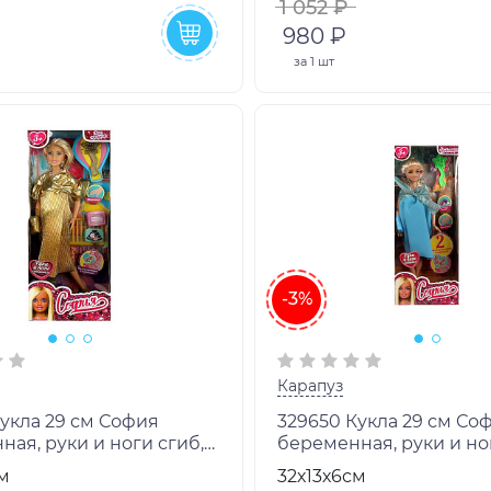
1 052 ₽
980 ₽
за
1 шт
-3%
Карапуз
укла 29 см София
329650 Кукла 29 см Со
ая, руки и ноги сгиб,
беременная, руки и но
, акс, кор КАРАПУЗ в
акс, кор КАРАПУЗ в ко
м
32х13х6см
т