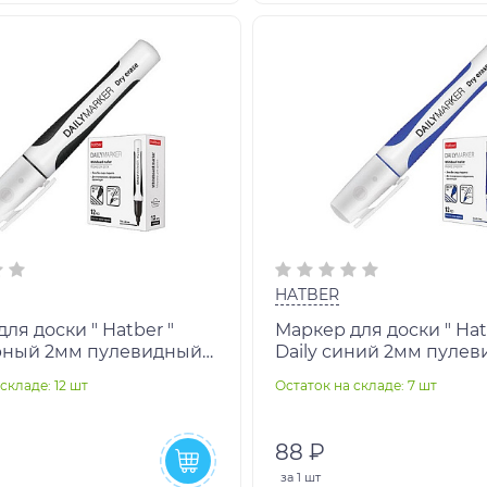
HATBER
ля доски " Hatber "
Маркер для доски " Hat
ерный 2мм пулевидный
Daily синий 2мм пуле
ник,
наконечник,
складе: 12 шт
Остаток на складе: 7 шт
0/280323/3124058
10702070/280323/31240
88 ₽
за
1 шт