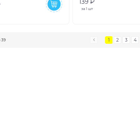
139 ₽
₽
за
1 шт
1
2
3
4
з 39