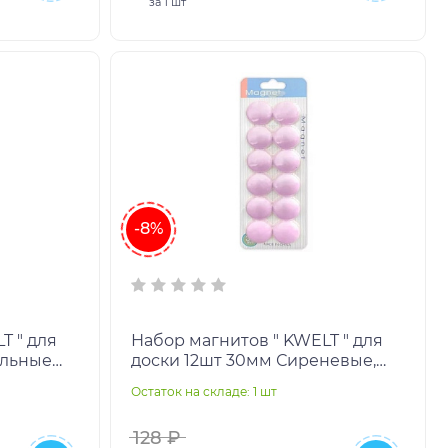
за
1 шт
-8%
T " для
Набор магнитов " KWELT " для
ольные
доски 12шт 30мм Сиреневые,
ный
картонный блистер,
Остаток на складе: 1 шт
европодвес
128 ₽