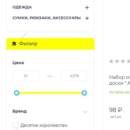
ОДЕЖДА
СУМКИ, РЮКЗАКИ, АКСЕССУАРЫ
Фильтр
Цена
Набор м
доски " 
(зеленый
Остаток на 
черный)
98 ₽
Бренд
за
1 шт
Десятое королевство