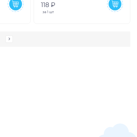
118 ₽
за
1 шт