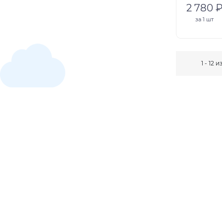
2 780 
за
1 шт
1 - 12 и