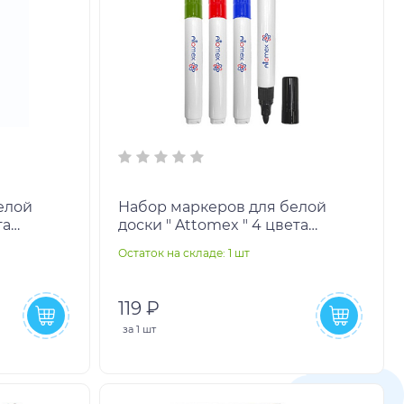
елой
Набор маркеров для белой
та
доски " Attomex " 4 цвета
ый) 5мм
(зеленый, красный, синий,
Остаток на складе: 1 шт
и
черный) 3мм пулевидный
119 ₽
за
1 шт