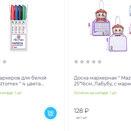
аркеров для белой
Доска маркерная " Maza
Attomex " 4 цвета
25*16см, Лабубу, с мар
, красный, синий,
шнурке, ассорти, пакет
складе: 1 шт
Остаток на складе: 1 шт
 2мм пулевидный
европодвес
128 ₽
за
1 шт