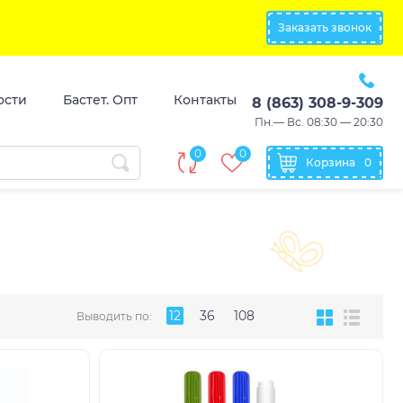
Заказать звонок
ости
Бастет. Опт
Контакты
8 (863) 308-9-309
Пн.— Вс. 08:30 — 20:30
0
0
Корзина
0
12
36
108
Выводить по: