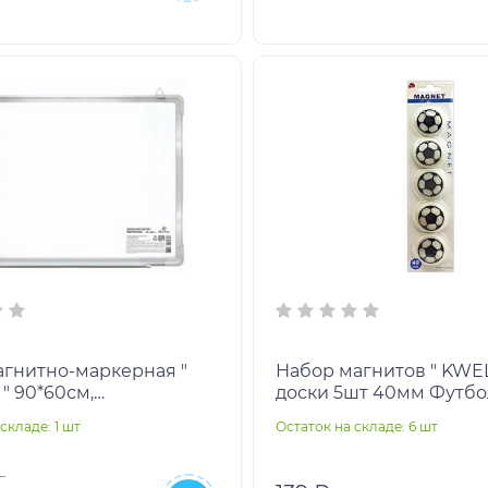
агнитно-маркерная "
Набор магнитов " KWEL
" 90*60см,
доски 5шт 40мм Футб
евая полка для
мячи Ассорти, картон
складе: 1 шт
Остаток на складе: 6 шт
в, открытое крепление,
блистер, европодвес