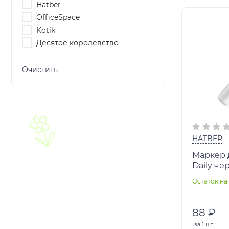
Hatber
OfficeSpace
Kotik
Десятое королевство
HATBER
Маркер д
Daily ч
наконеч
Остаток на 
1070207
88 ₽
за
1 шт