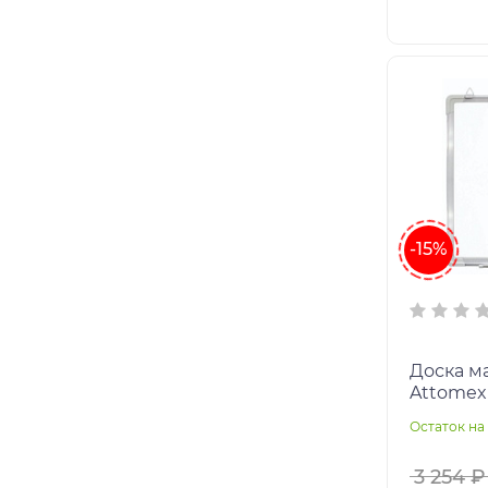
-15%
Доска м
Attomex 
алюмини
Остаток на 
маркеро
те
3 254 ₽