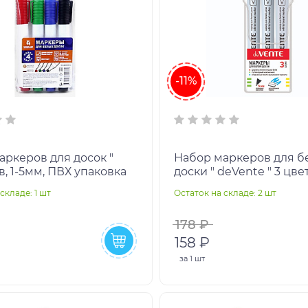
-11%
аркеров для досок "
Набор маркеров для б
в, 1-5мм, ПВХ упаковка
доски " deVente " 3 цве
(красный, синий, черн
складе: 1 шт
Остаток на складе: 2 шт
пулевидный наконечн
178 ₽
158 ₽
за
1 шт