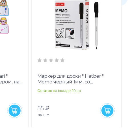
ri "
Маркер для доски " Hatber "
кером, на
Memo черный 1мм, со
,
стирателем, пулевидный
Остаток на складе: 10 шт
наконечник
55 ₽
за
1 шт