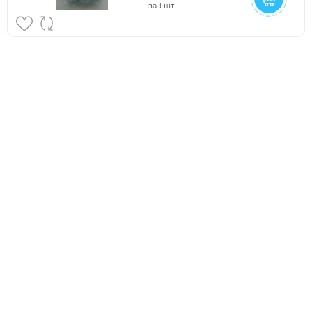
за
1 шт