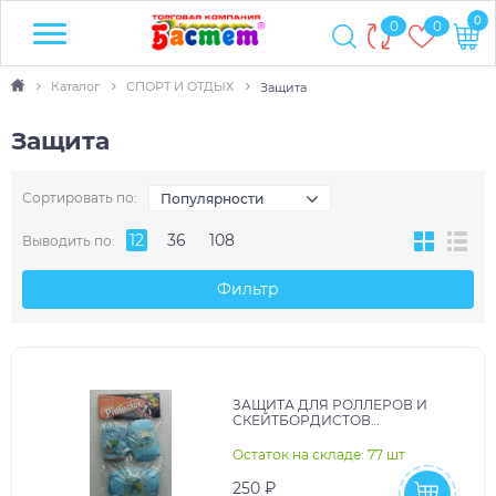
0
0
0
Каталог
СПОРТ И ОТДЫХ
Защита
Защита
Сортировать по:
Популярности
12
36
108
Выводить по:
Фильтр
ЗАЩИТА ДЛЯ РОЛЛЕРОВ И
СКЕЙТБОРДИСТОВ
НАКОЛЕННИКИ НАЛОКОТНИКИ
И ПЕРЧАТКИ 2ЦВ РАЗМЕР М В
Остаток на складе: 77 шт
ПАКЕТЕ ВН:TE-
250 ₽