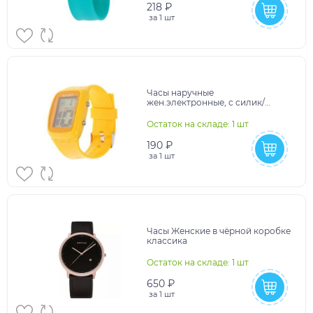
218 ₽
за
1 шт
Часы наручные
жен.электронные, с силик/
ремешком, циферблат
прямоугольный, водостойкие
Остаток на складе: 1 шт
желт 839245
190 ₽
за
1 шт
Часы Женские в чёрной коробке
классика
Остаток на складе: 1 шт
650 ₽
за
1 шт