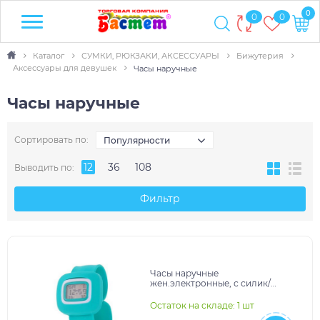
0
0
0
Каталог
СУМКИ, РЮКЗАКИ, АКСЕССУАРЫ
Бижутерия
Аксессуары для девушек
Часы наручные
Часы наручные
Сортировать по:
Популярности
12
36
108
Выводить по:
Фильтр
Часы наручные
жен.электронные, с силик/
браслетом, циферблат
прямоугольный большой с
Остаток на складе: 1 шт
белым 839272