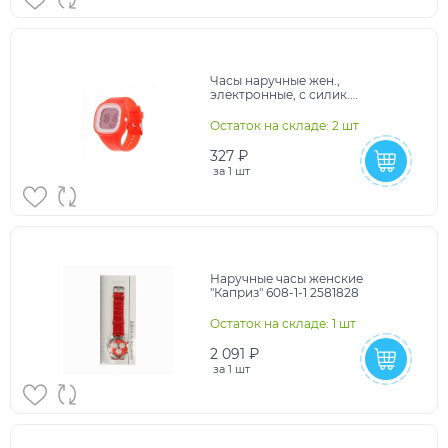
Часы наручные жен.,
электронные, с силик.
ремешком, циферблат квадрат
закруг/углами,красные 839145
Остаток на складе: 2 шт
327 ₽
за
1 шт
Наручные часы женские
"Каприз" 608-1-1 2581828
Остаток на складе: 1 шт
2 091 ₽
за
1 шт