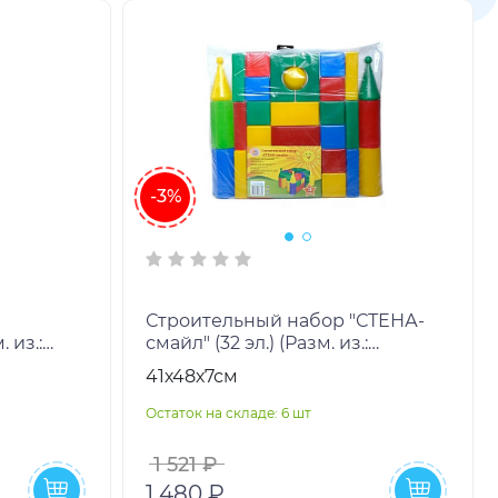
-3%
Строительный набор "СТЕНА-
. из.:
смайл" (32 эл.) (Разм. из.:
 Цвет:
Размеры деталей кратны 7 см,
41х48х7см
Цвет: мультиколор
Остаток на складе: 6 шт
1 521 ₽
1 480 ₽