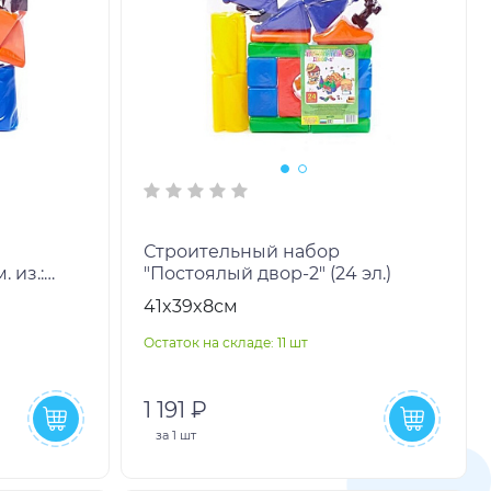
Строительный набор
. из.:
"Постоялый двор-2" (24 эл.)
 Цвет:
41x39x8см
Остаток на складе: 11 шт
1 191 ₽
за
1 шт