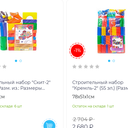
-1%
льный набор "Скит-2"
Строительный набор
(Разм. из.: Размеры
"Кремль-2" (55 эл.) (Разм
8 см, Цвет:
Размеры деталей 8 см,
см
78х51х1см
олор)
мультиколор)
складе: 6 шт
Остаток на складе: 1 шт
2 704 ₽
2 680 ₽