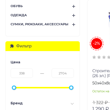
ОБУВЬ
ОДЕЖДА
СУМКИ, РЮКЗАКИ, АКСЕССУАРЫ
-2%
Фильтр
Цена
Строите
(26 эл.) 
деталей 
50х40х8
мультик
Остаток на 
1 322 ₽
Бренд
1 290 ₽