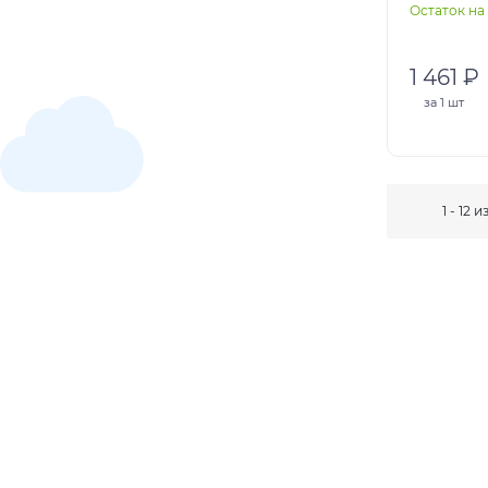
Остаток на 
1 461 ₽
за
1 шт
1 - 12 и