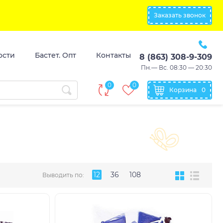
Заказать звонок
ости
Бастет. Опт
Контакты
8 (863) 308-9-309
Пн.— Вс. 08:30 — 20:30
0
0
Корзина
0
12
36
108
Выводить по: