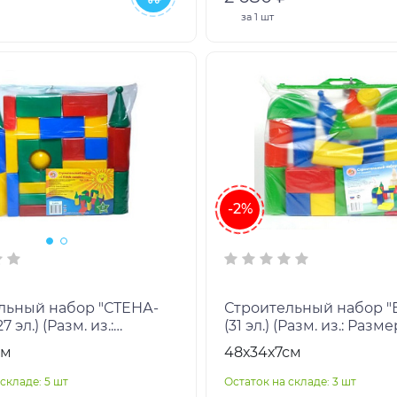
за
1 шт
-2%
льный набор "СТЕНА-
Строительный набор "
7 эл.) (Разм. из.:
(31 эл.) (Разм. из.: Разм
 деталей кратны 7 см,
деталей кратны 7 см, Ц
см
48х34х7см
ультиколор
мультиколор)
складе: 5 шт
Остаток на складе: 3 шт