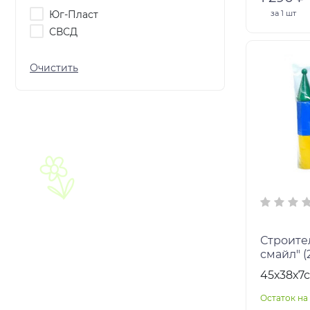
Юг-Пласт
за
1 шт
СВСД
Строите
смайл" (2
Размеры
45х38х7
Цвет: м
Остаток на 