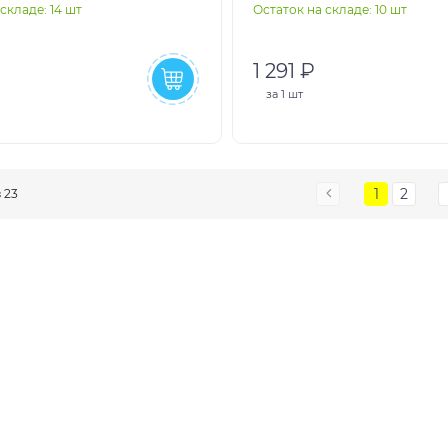
складе: 14 шт
Остаток на складе: 10 шт
1 291 ₽
за
1 шт
1
2
з 23