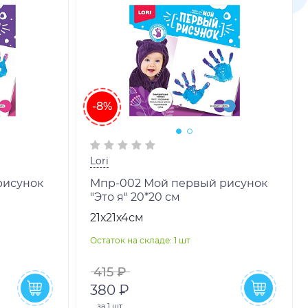
-8%
Lori
рисунок
Мпр-002 Мой первый рисунок
"Это я" 20*20 см
21х21х4см
Остаток на складе: 1 шт
415 ₽
380 ₽
за
1 шт