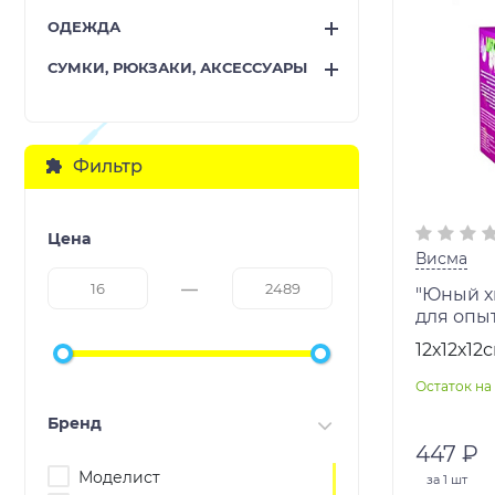
ОДЕЖДА
СУМКИ, РЮКЗАКИ, АКСЕССУАРЫ
Фильтр
Цена
Висма
"Юный хи
для опы
"Медуза
12х12х12
Остаток на 
Бренд
447 ₽
Моделист
за
1 шт