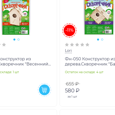
-11%
Lori
Конструктор из
Фн-050 Конструктор и
Скворечник "Весенний
дерева.Скворечник "Б
складе: 1 шт
Остаток на складе: 4 шт
655 ₽
580 ₽
за
1 шт