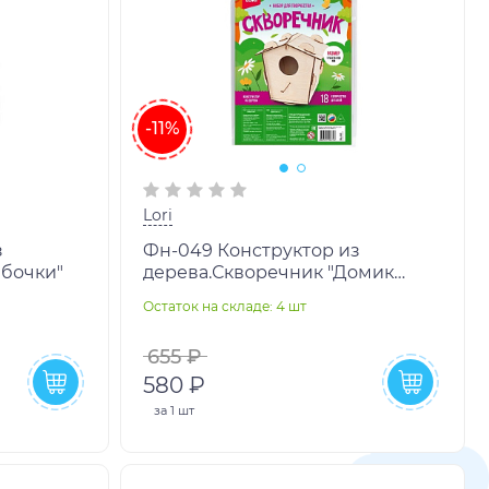
-11%
Lori
з
Фн-049 Конструктор из
абочки"
дерева.Скворечник "Домик
скворца"
Остаток на складе: 4 шт
655 ₽
580 ₽
за
1 шт