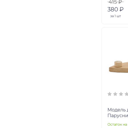
415 ₽
380 ₽
за
1 шт
Модель 
Парусни
Остаток на 