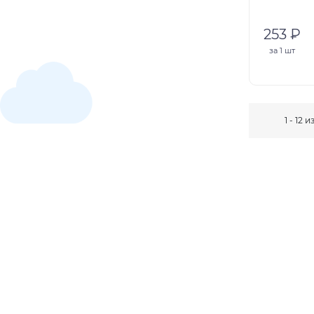
253 ₽
за
1 шт
1 - 12 и