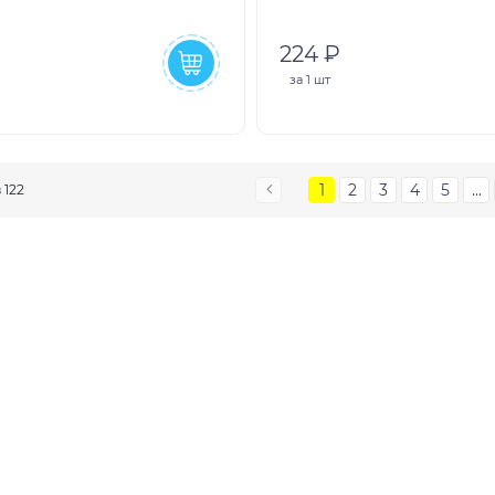
224 ₽
за
1 шт
1
2
3
4
5
...
з 122