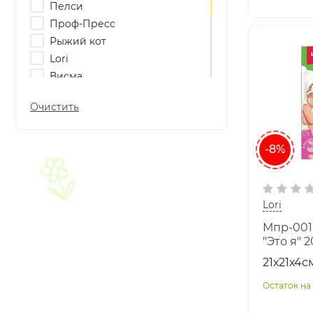
Пелси
Проф-Пресс
Рыжий кот
Lori
Висма
Звезда
Колорит
Степ-пазл
КАРРАС
-8%
Тимбергрупп
ФАНТАЗЁР
Чудо-Дерево
Lori
Большой слон
Мпр-001
Чудо дерево
"Это я" 
21х21х4с
Остаток на 