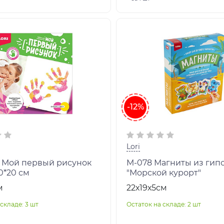
-12%
Lori
 Мой первый рисунок
М-078 Магниты из гип
20*20 см
"Морской курорт"
м
22х19х5см
складе: 3 шт
Остаток на складе: 2 шт