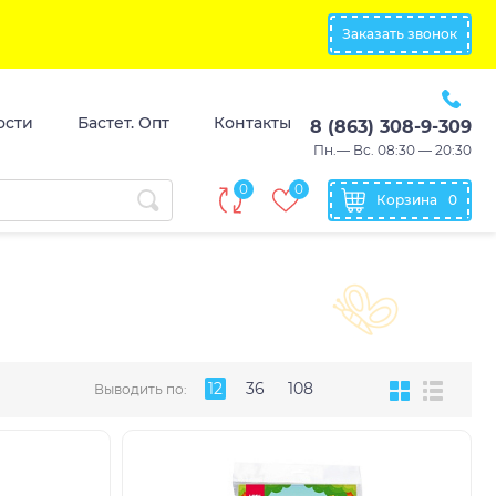
Заказать звонок
ости
Бастет. Опт
Контакты
8 (863) 308-9-309
Пн.— Вс. 08:30 — 20:30
0
0
Корзина
0
12
36
108
Выводить по: