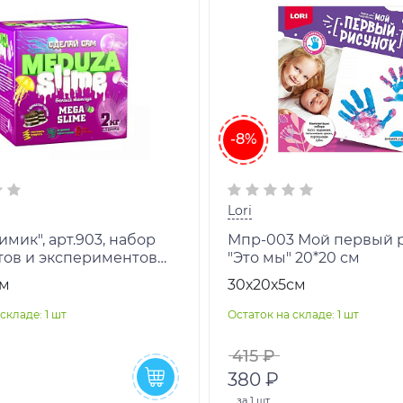
-8%
Lori
мик", арт.903, набор
Мпр-003 Мой первый 
тов и экспериментов
"Это мы" 20*20 см
 слайм" Белый жемчуг"
см
30х20х5см
складе: 1 шт
Остаток на складе: 1 шт
415 ₽
380 ₽
за
1 шт