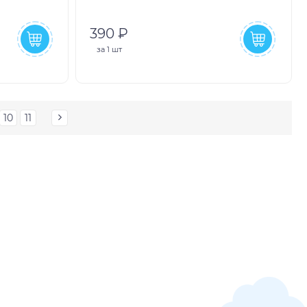
390 ₽
за
1 шт
10
11