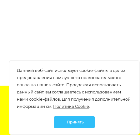
Данный веб-сайт использует cookie-файлы в целях
предоставления вам лучшего пользовательского
опыта на нашем сайте. Продолжая использовать
данный сайт, вы соглашаетесь с использованием
Подпишитесь на нашу рассылку
нами cookie-файлов. Для получения дополнительной
узнавайте о скидках и акциях самые первые!
информации см.
Политика Cookie
.
Принять