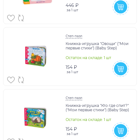
446 ₽
за
1 шт
Степ-пазл
Книжка-игрушка "Овощи" ("Мои
первые стихи") (Baby Step)
Остаток на складе: 1 шт
154 ₽
за
1 шт
Степ-пазл
Книжка-игрушка "Кто где спит?"
("Мои первые стихи") (Baby Step)
Остаток на складе: 1 шт
154 ₽
за
1 шт