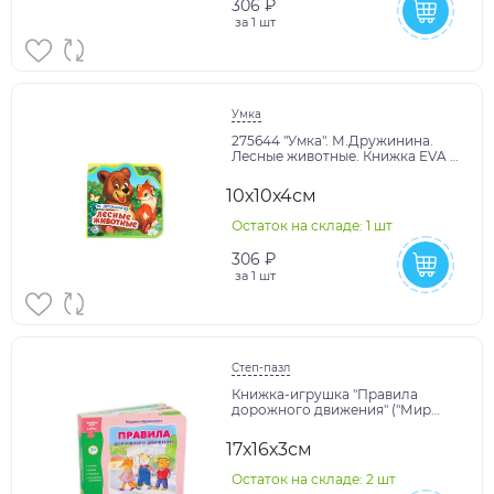
306 ₽
за
1 шт
Умка
275644 "Умка". М.Дружинина.
Лесные животные. Книжка EVA с
вырубкой и пазлами. 102х102мм,
5 разв. в
10х10х4см
Остаток на складе: 1 шт
306 ₽
за
1 шт
Степ-пазл
Книжка-игрушка "Правила
дорожного движения" ("Мир
вокруг нас")
17х16х3см
Остаток на складе: 2 шт