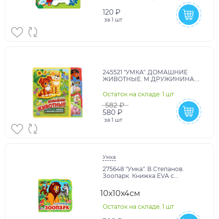
120 ₽
за
1 шт
245521 "УМКА". ДОМАШНИЕ
ЖИВОТНЫЕ. М.ДРУЖИНИНА.
КНИЖКА EVA С ВЫРУБКОЙ-
ЗАКЛАДКАМИ И ПАЗЛАМИ в
Остаток на складе: 1 шт
кор.42
582 ₽
580 ₽
за
1 шт
Умка
275648 "Умка". В.Степанов.
Зоопарк. Книжка EVA с
вырубкой и пазлами. 102х102мм,
5 разв. в кор.40шт
10х10х4см
Остаток на складе: 1 шт