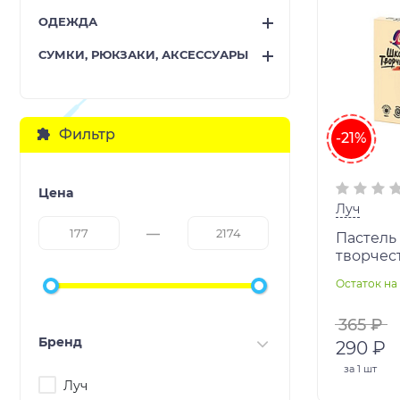
ОДЕЖДА
СУМКИ, РЮКЗАКИ, АКСЕССУАРЫ
Фильтр
-21%
Цена
Луч
Пастель 
творчест
трехгра
Остаток на 
пластик
365 ₽
Бренд
290 ₽
за
1 шт
Луч