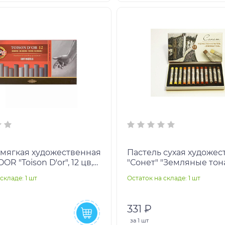
 мягкая художественная
Пастель сухая художес
R "Toison D'or", 12 цв,
"Сонет" "Земляные тона",
ч, оттен.серого,
круглое сечение, 71412
складе: 1 шт
Остаток на складе: 1 шт
002GY
331 ₽
за
1 шт