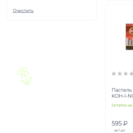
Пастель
KOH-I-NOO
кругл.се
Остаток на 
8522012
595 ₽
за
1 шт