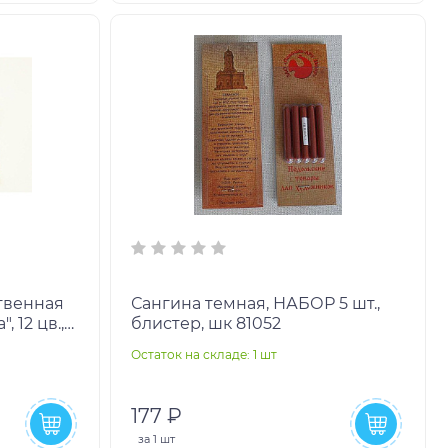
твенная
Сангина темная, НАБОР 5 шт.,
 12 цв.,
блистер, шк 81052
44
Остаток на складе: 1 шт
177 ₽
за
1 шт