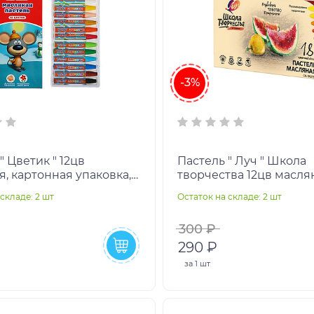
-3%
" Цветик " 12цв
Пастель " Луч " Школа
, картонная упаковка,
творчества 12цв масля
вес
трехгранной формы в
складе: 2 шт
Остаток на складе: 2 шт
пластиковой подложк
300 ₽
290 ₽
за
1 шт