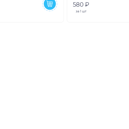
580 ₽
за
1 шт