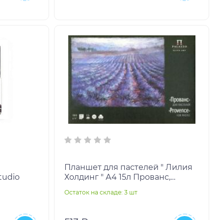
Планшет для пастелей " Лилия
tudio
Холдинг " А4 15л Прованс,
угольно-черного цвета бумага с
Остаток на складе: 3 шт
тиснением "Хол