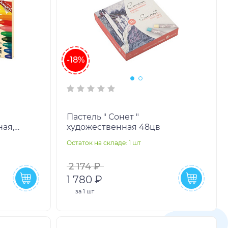
-18%
Пастель " Сонет "
ная,
художественная 48цв
Остаток на складе: 1 шт
е
2 174 ₽
1 780 ₽
за
1 шт