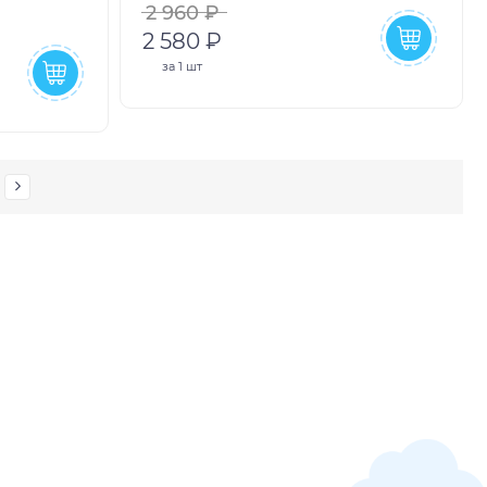
2 960 ₽
2 580 ₽
за
1 шт