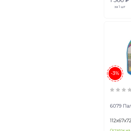
за
1 шт
-3%
6079
112х67х7
Остаток на 