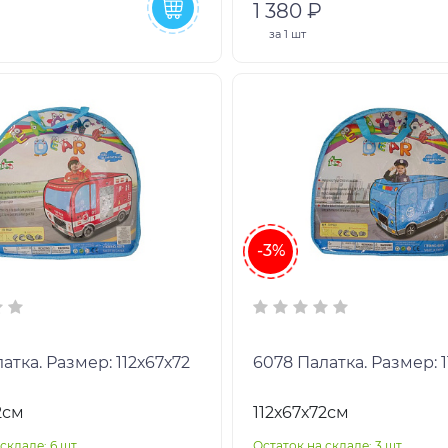
1 380 ₽
за
1 шт
-3%
 Палатка. Размер: 112х67х72
6078 Палатка. Размер:
2см
112х67х72см
складе: 6 шт
Остаток на складе: 3 шт