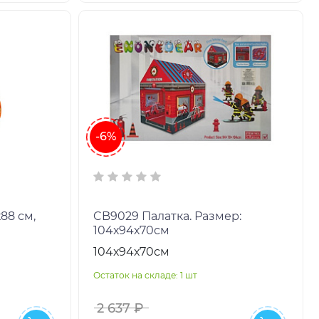
-6%
88 см,
CB9029 Палатка. Размер:
104х94х70см
104х94х70см
Остаток на складе: 1 шт
2 637 ₽