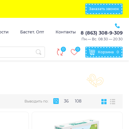
Заказать звонок
ости
Бастет. Опт
Контакты
8 (863) 308-9-309
Пн.— Вс. 08:30 — 20:30
0
0
Корзина
0
12
36
108
Выводить по: