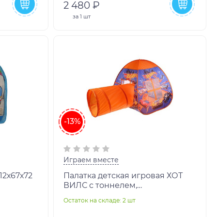
2 480 ₽
за
1 шт
-13%
Играем вместе
 112х67х72
Палатка детская игровая ХОТ
ВИЛС с тоннелем,
81x95x95,46x100см, в сумке
Остаток на складе: 2 шт
Играем вместе в кор.10шт