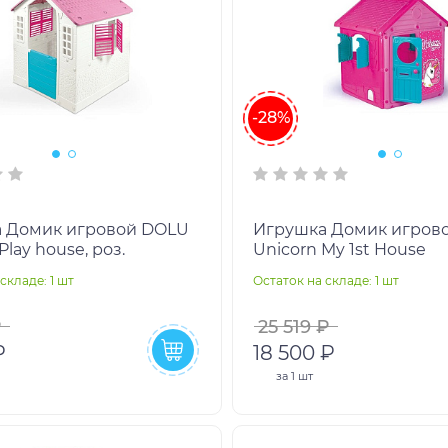
-28%
 Домик игровой DOLU
Игрушка Домик игров
Country Play house, роз.
Unicorn My 1st House
складе: 1 шт
Остаток на складе: 1 шт
₽
25 519 ₽
₽
18 500 ₽
за
1 шт