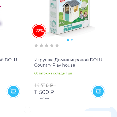
-22%
ой DOLU
Игрушка Домик игровой DOLU
Country Play house
Остаток на складе: 1 шт
14 716 ₽
11 500 ₽
за
1 шт