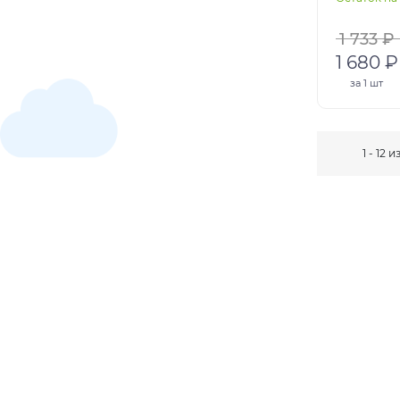
1 733 ₽
1 680 ₽
за
1 шт
1 - 12 и