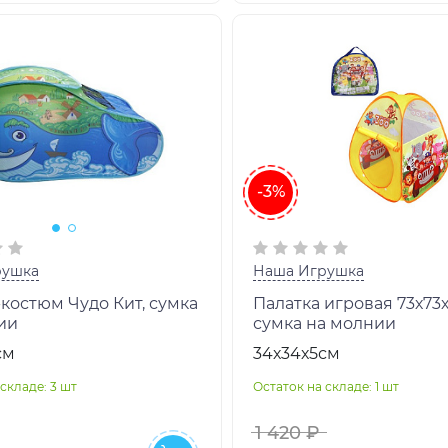
-3%
рушка
Наша Игрушка
костюм Чудо Кит, сумка
Палатка игровая 73х73х
ии
сумка на молнии
см
34х34х5см
складе: 3 шт
Остаток на складе: 1 шт
1 420 ₽