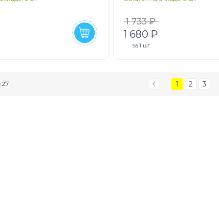
1 733 ₽
1 680 ₽
за
1 шт
1
2
3
з 27