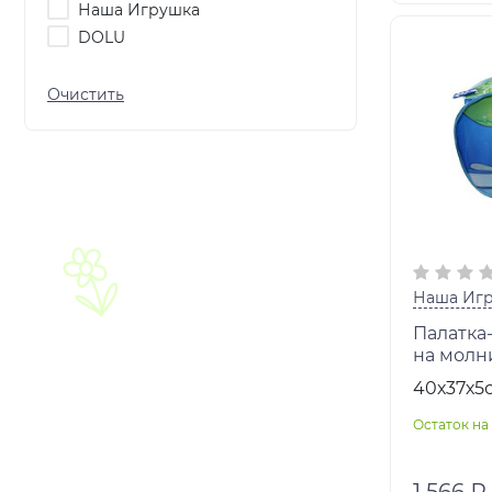
Наша Игрушка
DOLU
Наша Иг
Палатка-
на молн
40х37х5
Остаток на 
1 566 ₽