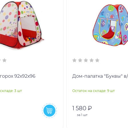
горох 92х92х96
Дом-палатка "Буквы" в/
складе: 3 шт
Остаток на складе: 9 шт
1 580 ₽
за
1 шт