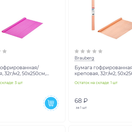
Brauberg
гофрированная/
Бумага гофрированная
, 32г/м2, 50х250см,
креповая, 32г/м2, 50х25
овая, в рулоне,
персиковая, в рулоне,
складе: 3 шт
Остаток на складе: 1 шт
G, 112527
BRAUBERG, 112526
68 ₽
за
1 шт