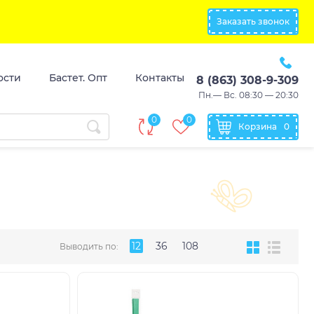
Заказать звонок
ости
Бастет. Опт
Контакты
8 (863) 308-9-309
Пн.— Вс. 08:30 — 20:30
0
0
Корзина
0
12
36
108
Выводить по: