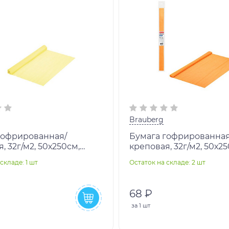
Brauberg
гофрированная/
Бумага гофрированная
, 32г/м2, 50х250см,
креповая, 32г/м2, 50х25
я, в рулоне, BRAUBERG,
абрикосовая, в рулоне,
складе: 1 шт
Остаток на складе: 2 шт
BRAUBERG, 112522
68 ₽
за
1 шт