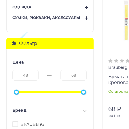
ОДЕЖДА
СУМКИ, РЮКЗАКИ, АКСЕССУАРЫ
Фильтр
Цена
Brauberg
Бумага 
креповая
молочна
Остаток на 
112519
68 ₽
Бренд
за
1 шт
BRAUBERG