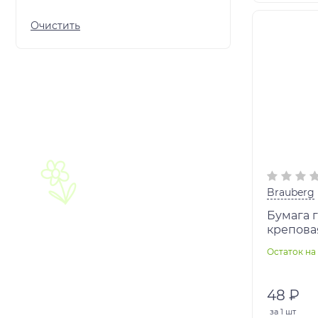
Brauberg
Бумага 
креповая
горошек
Остаток на 
127938
48 ₽
за
1 шт