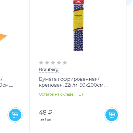
Brauberg
/
Бумага гофрированная/
0см,
креповая, 22г/м, 50х200см,
звездочки, в рулоне,
Остаток на складе: 11 шт
BRAUBERG, 127937
48 ₽
за
1 шт