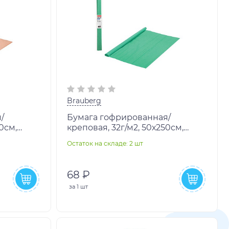
Brauberg
/
Бумага гофрированная/
0см,
креповая, 32г/м2, 50х250см,
мятная, в рулоне, BRAUBERG,
Остаток на складе: 2 шт
112528
68 ₽
за
1 шт