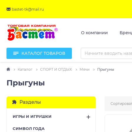
bastet-tk@mail.ru
О компании
Брен
КАТАЛОГ ТОВАРОВ
Каталог
СПОРТ И ОТДЫХ
Мячи
Прыгуны
Прыгуны
Разделы
Сортироват
ИГРЫ И ИГРУШКИ
CИМВОЛ ГОДА