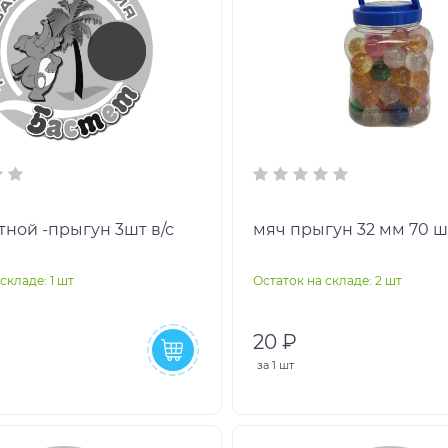
тной -прыгун 3шт в/с
мяч прыгун 32 мм 70 ш
складе: 1 шт
Остаток на складе: 2 шт
20 ₽
за
1 шт