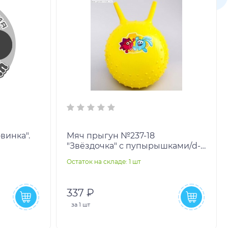
Мяч прыгун №237-18
"Звёздочка" с пупырышками/d-
45/350гр
Остаток на складе: 1 шт
337 ₽
за
1 шт