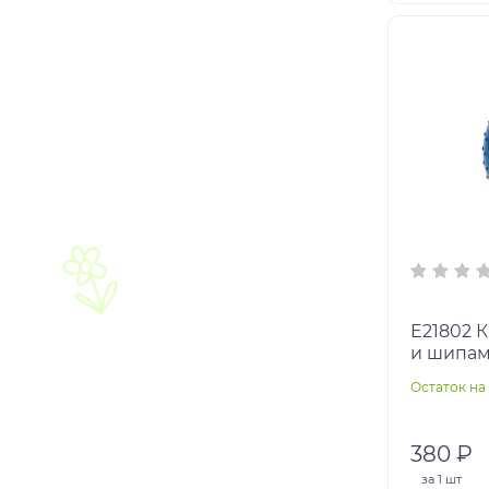
E21802 К-о Мяч-прыгун с ручкой
и шипам
Остаток на 
380 ₽
за
1 шт