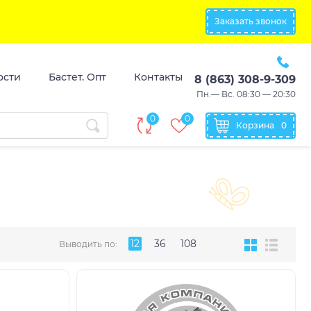
Заказать звонок
ости
Бастет. Опт
Контакты
8 (863) 308-9-309
Пн.— Вс. 08:30 — 20:30
0
0
Корзина
0
12
36
108
Выводить по: