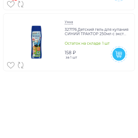
Умка
327176 Детский гель для купания
СИНИЙ ТРАКТОР 250мл с экстр
оливы и алоэ Вера Заботливая
мама в кор.
Остаток на складе: 1 шт
158 ₽
за
1 шт