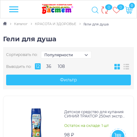
0
0
0
Каталог
КРАСОТА И ЗДОРОВЬЕ
Гели для душа
Гели для душа
Сортировать по:
Популярности
12
36
108
Выводить по:
Фильтр
Детское средство для купания
СИНИЙ ТРАКТОР 250мл экстр
календ и ромашк Заботливая
мама в кор.6шт
Остаток на складе: 1 шт
98 ₽