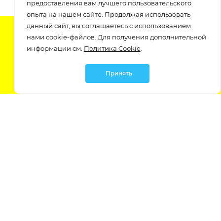
предоставления вам лучшего пользовательского
опыта на нашем сайте. Продолжая использовать
данный сайт, вы соглашаетесь с использованием
Подпишитесь на нашу рассылку
нами cookie-файлов. Для получения дополнительной
узнавайте о скидках и акциях самые первые!
информации см.
Политика Cookie
.
Принять
Мы в социальных сетях:
Политика обработки персональных данных
Политика обработки файлов Cookie
Политика конфиденциальности