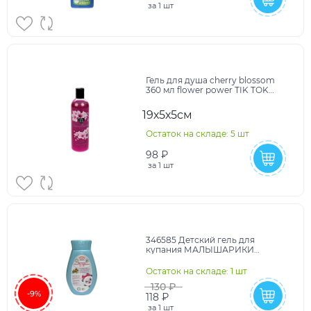
за
1 шт
Гель для душа cherry blossom
360 мл flower power TIK TOK
GIRL в кор.6шт
19х5х5см
Остаток на складе: 5 шт
98 ₽
за
1 шт
346585 Детский гель для
купания МАЛЫШАРИКИ
экстрактами оливы алоэ Вера
250мл Заботливая мама в кор.6
Остаток на складе: 1 шт
130 ₽
-9%
118 ₽
за
1 шт