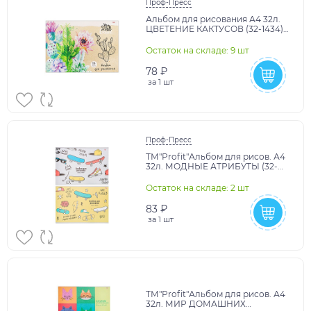
Проф-Пресс
Альбом для рисования А4 32л.
ЦВЕТЕНИЕ КАКТУСОВ (32-1434)
КБС,офсет,отр. блок
Остаток на складе: 9 шт
78 ₽
за
1 шт
Проф-Пресс
ТМ"Profit"Альбом для рисов. А4
32л. МОДНЫЕ АТРИБУТЫ (32-
3941) скр,обл.-офс.,бл-офс., 2
диз. в сп.
Остаток на складе: 2 шт
83 ₽
за
1 шт
ТМ"Profit"Альбом для рисов. А4
32л. МИР ДОМАШНИХ