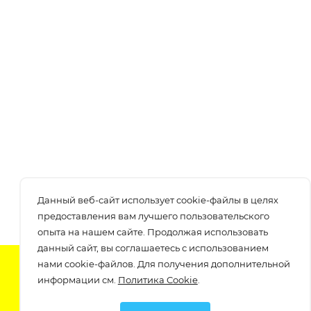
Данный веб-сайт использует cookie-файлы в целях
предоставления вам лучшего пользовательского
опыта на нашем сайте. Продолжая использовать
данный сайт, вы соглашаетесь с использованием
нами cookie-файлов. Для получения дополнительной
Подпишитесь на нашу рассылку
информации см.
Политика Cookie
.
узнавайте о скидках и акциях самые первые!