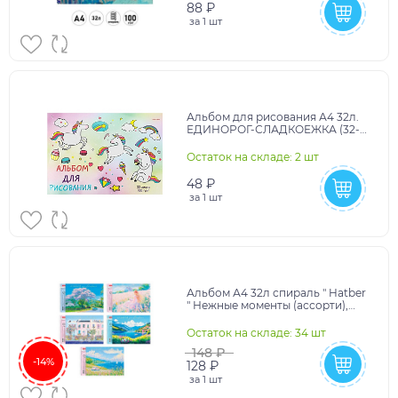
88 ₽
за
1 шт
Альбом для рисования А4 32л.
ЕДИНОРОГ-СЛАДКОЕЖКА (32-
5125), скрепка, мелов.обл
Остаток на складе: 2 шт
48 ₽
за
1 шт
Альбом А4 32л спираль " Hatber
" Нежные моменты (ассорти),
обложка - мелованный картон,
отрывные лис
Остаток на складе: 34 шт
148 ₽
-14%
128 ₽
за
1 шт