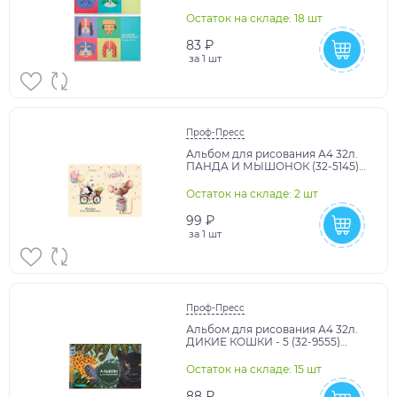
ПИТОМЦЕВ (32-3939) скр,обл.-
офс.,бл-офс.,2 д. в сп.
Остаток на складе: 18 шт
83 ₽
за
1 шт
Проф-Пресс
Альбом для рисования А4 32л.
ПАНДА И МЫШОНОК (32-5145)
цветной спирали, офсет
Остаток на складе: 2 шт
99 ₽
за
1 шт
Проф-Пресс
Альбом для рисования А4 32л.
ДИКИЕ КОШКИ - 5 (32-9555)
греб, мелов. обл., офс.
Остаток на складе: 15 шт
88 ₽