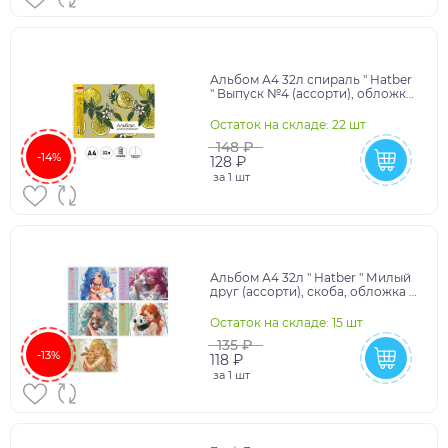
Альбом А4 32л спираль " Hatber
" Выпуск №4 (ассорти), обложка
- мелованный картон, отрывные
листы, 5
Остаток на складе: 22 шт
148 ₽
-14%
128 ₽
за
1 шт
Альбом А4 32л " Hatber " Милый
друг (ассорти), скоба, обложка -
мелованный картон, блок-
офсет- 100г/
Остаток на складе: 15 шт
135 ₽
-13%
118 ₽
за
1 шт