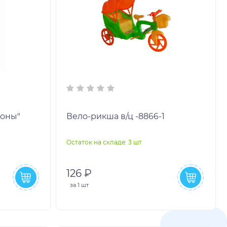
моны"
Вело-рикша в/ц -8866-1
Остаток на складе: 3 шт
126 ₽
за
1 шт