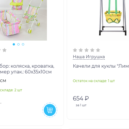
Наша Игрушка
Качели для куклы "Ли
змер упак.: 60х35х10см
0см
Остаток на складе: 1 шт
складе: 2 шт
654 ₽
за
1 шт
₽