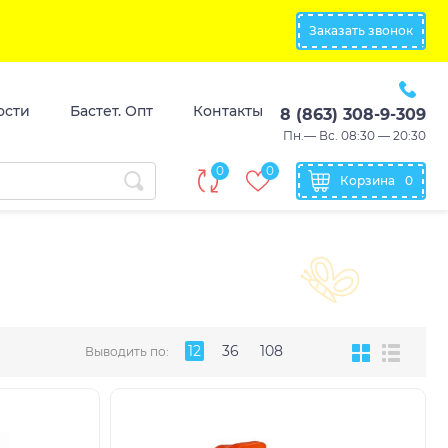
Заказать звонок
ости
Бастет. Опт
Контакты
8 (863) 308-9-309
Пн.— Вс. 08:30 — 20:30
0
0
Корзина
0
12
36
108
Выводить по: