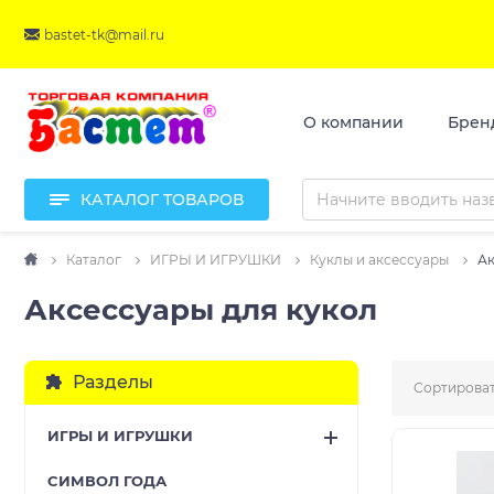
bastet-tk@mail.ru
О компании
Брен
КАТАЛОГ ТОВАРОВ
Каталог
ИГРЫ И ИГРУШКИ
Куклы и аксессуары
Ак
Аксессуары для кукол
Разделы
Сортироват
ИГРЫ И ИГРУШКИ
CИМВОЛ ГОДА