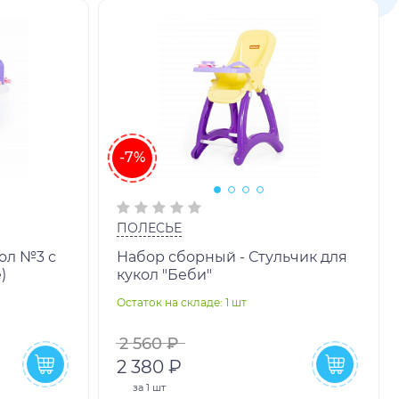
-7%
ПОЛЕСЬЕ
ол №3 с
Набор сборный - Стульчик для
)
кукол "Беби"
Остаток на складе: 1 шт
2 560 ₽
2 380 ₽
за
1 шт