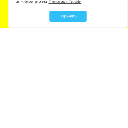
информации см.
Политика Cookie
.
Принять
Мы в социальных сетях:
Политика обработки персональных данных
Политика обработки файлов Cookie
Политика конфиденциальности
Контакты
Россия, Ростовская область,
г. Батайск, ул. Южная 11 «А»