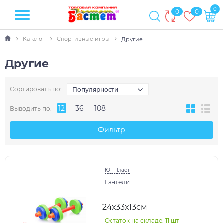
0
0
0
Каталог
Спортивные игры
Другие
Другие
Сортировать по:
Популярности
12
36
108
Выводить по:
Фильтр
Юг-Пласт
Гантели
24х33х13см
Остаток на складе: 11 шт