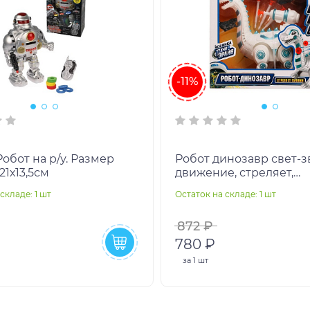
-11%
Робот динозавр свет-з
21х13,5см
движение, стреляет,
кор.23,7*20,3*9,6см
складе: 1 шт
Остаток на складе: 1 шт
ТЕХНОДРАЙВ в кор.2*
872 ₽
₽
780 ₽
за
1 шт