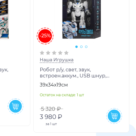
-25%
Наша Игрушка
вук,
Робот р/у, свет, звук,
встроен.аккум., USB шнур,
эл.пит.ААА*2шт.не вх.в комплект,
39х34х19см
24шт
в ассо
Остаток на складе: 1 шт
5 320 ₽
3 980 ₽
за
1 шт