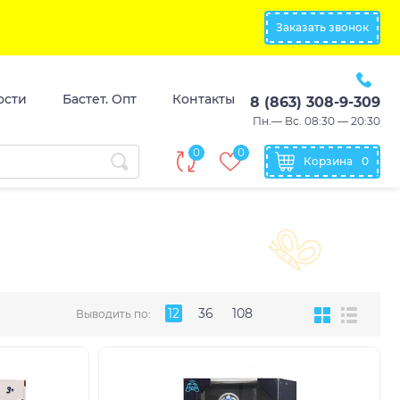
Заказать звонок
ости
Бастет. Опт
Контакты
8 (863) 308-9-309
Пн.— Вс. 08:30 — 20:30
0
0
Корзина
0
12
36
108
Выводить по: