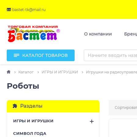
bastet-tk@mail.ru
О компании
Брен
КАТАЛОГ ТОВАРОВ
Каталог
ИГРЫ И ИГРУШКИ
Игрушки на радиоуправл
Роботы
Разделы
Сортироват
ИГРЫ И ИГРУШКИ
CИМВОЛ ГОДА