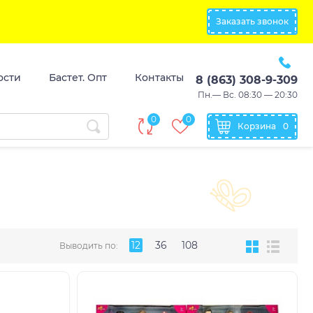
Заказать звонок
ости
Бастет. Опт
Контакты
8 (863) 308-9-309
Пн.— Вс. 08:30 — 20:30
0
0
Корзина
0
12
36
108
Выводить по: