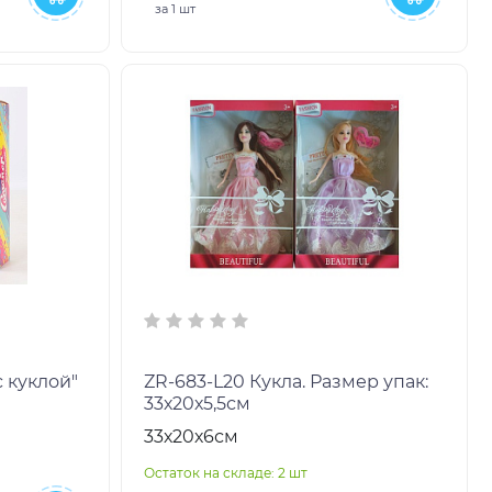
за
1 шт
р с куклой"
ZR-683-L20 Кукла. Размер упак:
33х20х5,5см
33х20х6см
Остаток на складе: 2 шт