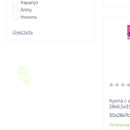
Карапуз
Anlily
Николь
Кукла с 
28х6,5х3
30х28х7
Остаток на 