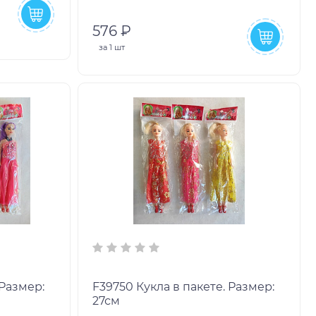
576 ₽
за
1 шт
F39750 Кукла в пакете. Размер:
27см