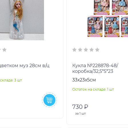
цветком муз 28см в/ц
Кукла №228878-48/
коробка/32,5*5*23
33х23х5см
складе: 3 шт
Остаток на складе: 1 шт
730 ₽
за
1 шт