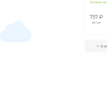
Остаток на 
757 ₽
за
1 шт
1 - 12 и