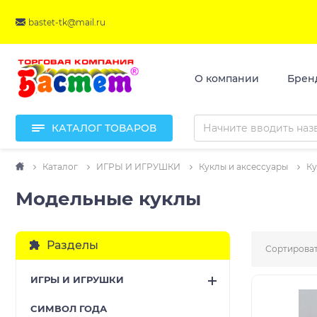
bastet-tk@mail.ru
О компании
Брен
КАТАЛОГ ТОВАРОВ
Каталог
ИГРЫ И ИГРУШКИ
Куклы и аксессуары
Ку
Модельные куклы
Разделы
Сортироват
ИГРЫ И ИГРУШКИ
CИМВОЛ ГОДА