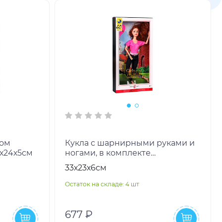
Кукла с шарнирными руками и
3х24х5см
ногами, в комплекте
аксессуары, в/к 23*5,5*32,5 см
33х23х6см
Остаток на складе: 4 шт
677 ₽