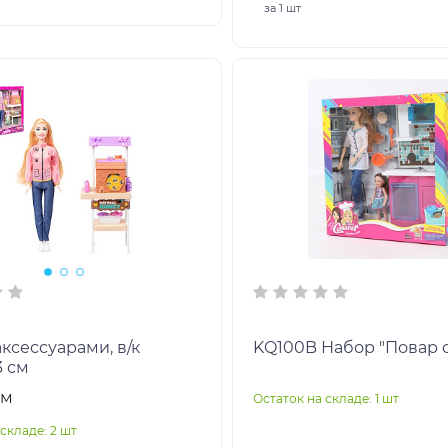
за
1 шт
аксессуарами, в/к
KQ100B Набор "Пова
3 см
см
Остаток на складе: 1 шт
складе: 2 шт