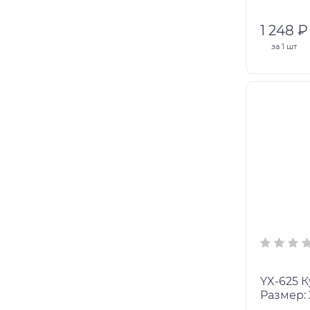
1 248 ₽
за
1 шт
YX-625 Кукла доктор, 2шт.
Размер: 