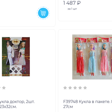
1 487 ₽
за
1 шт
F39748 Кукла в пакете. Размер:
23х32см.
27см