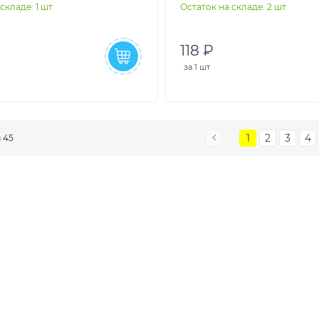
складе: 1 шт
Остаток на складе: 2 шт
118 ₽
за
1 шт
1
2
3
4
з 45