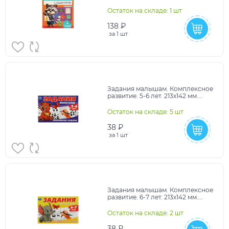
задания. 162х215 мм. 16 стр. Умка
в кор.50шт
Остаток на складе: 1 шт
138 ₽
за
1 шт
Задания малышам. Комплексное
развитие. 5-6 лет. 213х142 мм.
Скрепка. 16 стр. Умка в кор.50шт
Остаток на складе: 5 шт
38 ₽
за
1 шт
Задания малышам. Комплексное
развитие. 6-7 лет. 213х142 мм.
Скрепка. 16 стр. Умка в кор.50шт
Остаток на складе: 2 шт
38 ₽