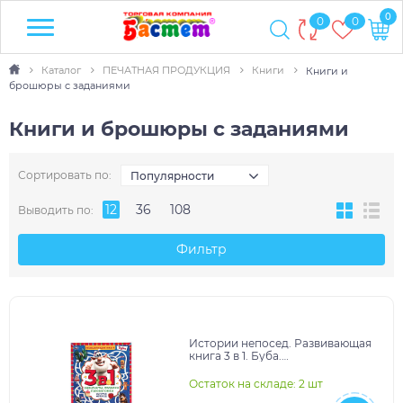
0
0
0
Каталог
ПЕЧАТНАЯ ПРОДУКЦИЯ
Книги
Книги и
брошюры с заданиями
Книги и брошюры с заданиями
Сортировать по:
Популярности
12
36
108
Выводить по:
Фильтр
Истории непосед. Развивающая
книга 3 в 1. Буба.
Лабиринты,ходилки,головоломки
32 стр.Умка в кор.30шт
Остаток на складе: 2 шт