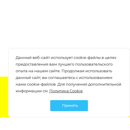
Данный веб-сайт использует cookie-файлы в целях
предоставления вам лучшего пользовательского
опыта на нашем сайте. Продолжая использовать
данный сайт, вы соглашаетесь с использованием
нами cookie-файлов. Для получения дополнительной
Подпишитесь на нашу рассылку
информации см.
Политика Cookie
.
узнавайте о скидках и акциях самые первые!
Принять