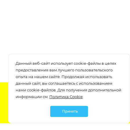
Данный веб-сайт использует cookie-файлы в целях
предоставления вам лучшего пользовательского
опыта на нашем сайте. Продолжая использовать
данный сайт, вы соглашаетесь с использованием
нами cookie-файлов. Для получения дополнительной
Подпишитесь на нашу рассылку
информации см.
Политика Cookie
.
узнавайте о скидках и акциях самые первые!
Принять